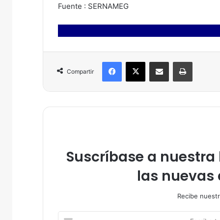
Fuente : SERNAMEG
Facebook
X
Compartir por correo electrónico
Imprimir
Compartir
Suscríbase a nuestra l
las nuevas 
Recibe nuestr
E