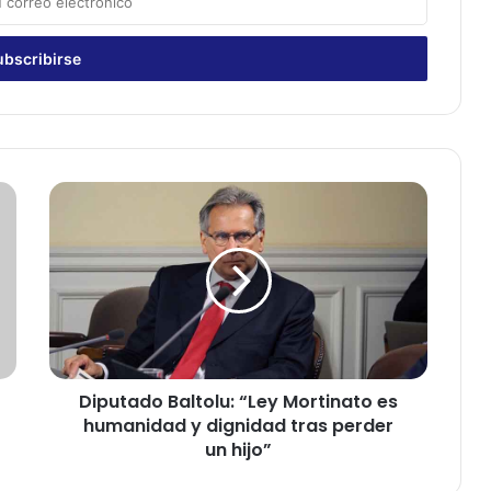
D
i
p
u
t
a
d
o
B
Diputado Baltolu: “Ley Mortinato es
a
humanidad y dignidad tras perder
l
t
un hijo”
o