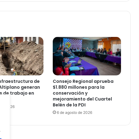
l
u
:
“
L
e
y
M
o
r
t
i
n
nfraestructura de
Consejo Regional aprueba
a
Altiplano generan
$1.880 millones para la
t
s de trabajo en
conservación y
o
mejoramiento del Cuartel
Belén de la PDI
e
 de 2026
s
6 de agosto de 2026
h
u
.
m
a