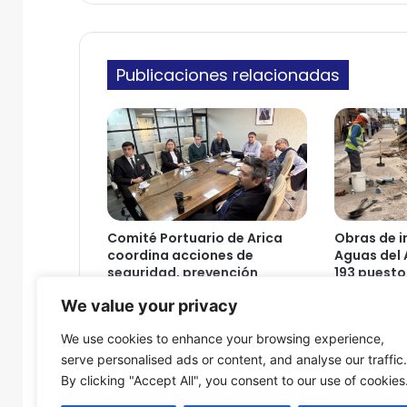
r
n
g
i
i
c
o
o
Publicaciones relacionadas
S
a
n
t
a
n
d
e
r
Comité Portuario de Arica
Obras de i
r
coordina acciones de
Aguas del 
e
seguridad, prevención
193 puesto
c
sanitaria y continuidad
Arica
We value your privacy
operativa
i
6 de agosto
b
6 de agosto de 2026
We use cookies to enhance your browsing experience,
i
serve personalised ads or content, and analyse our traffic.
r
By clicking "Accept All", you consent to our use of cookies
á
e