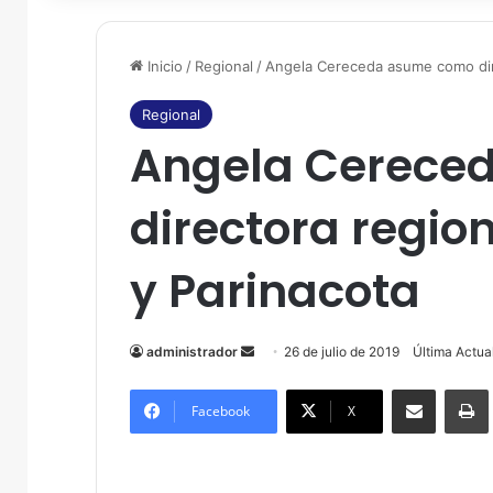
Inicio
/
Regional
/
Angela Cereceda asume como dir
Regional
Angela Cerece
directora regio
y Parinacota
administrador
S
26 de julio de 2019
Última Actual
e
Compartir por correo electrónico
Imprim
n
Facebook
X
d
a
n