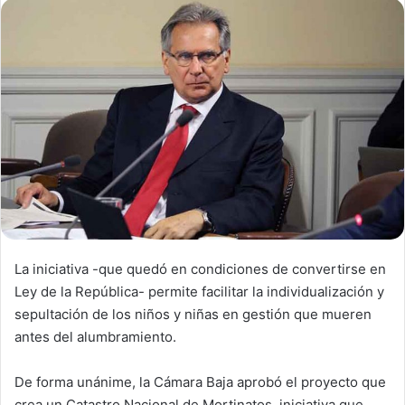
d
a
n
e
m
a
i
l
La iniciativa -que quedó en condiciones de convertirse en
Ley de la República- permite facilitar la individualización y
sepultación de los niños y niñas en gestión que mueren
antes del alumbramiento.
De forma unánime, la Cámara Baja aprobó el proyecto que
crea un Catastro Nacional de Mortinatos, iniciativa que