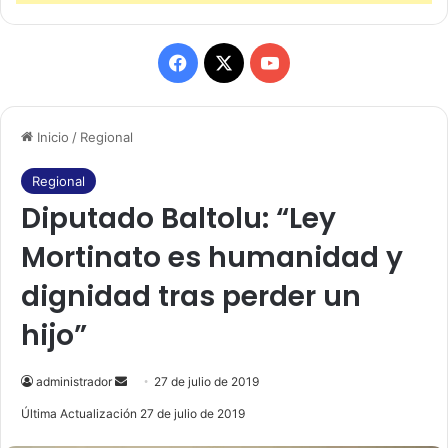
F
X
Y
a
o
Inicio
/
Regional
c
u
e
T
Regional
Diputado Baltolu: “Ley
b
u
Mortinato es humanidad y
o
b
dignidad tras perder un
o
e
hijo”
k
administrador
S
27 de julio de 2019
e
Última Actualización 27 de julio de 2019
n