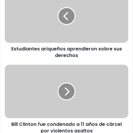
t
u
d
i
a
n
t
Estudiantes ariqueños aprendieron sobre sus
e
derechos
s
a
r
B
i
i
q
l
u
l
e
C
ñ
l
o
i
s
n
a
t
p
Bill Clinton fue condenado a 11 años de cárcel
o
r
por violentos asaltos
n