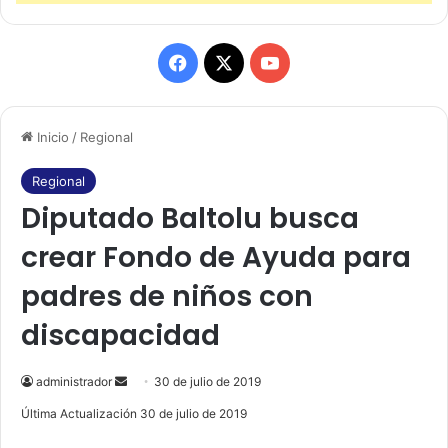
F
X
Y
a
o
Inicio
/
Regional
c
u
e
T
Regional
Diputado Baltolu busca
b
u
crear Fondo de Ayuda para
o
b
padres de niños con
o
e
discapacidad
k
administrador
S
30 de julio de 2019
e
Última Actualización 30 de julio de 2019
n