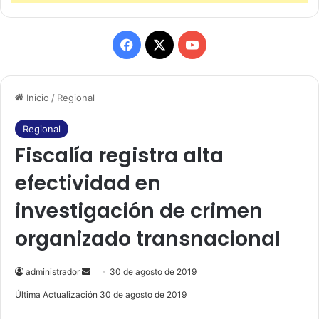
F
X
Y
a
o
Inicio
/
Regional
c
u
e
T
Regional
Fiscalía registra alta
b
u
efectividad en
o
b
investigación de crimen
o
e
organizado transnacional
k
administrador
S
30 de agosto de 2019
e
Última Actualización 30 de agosto de 2019
n