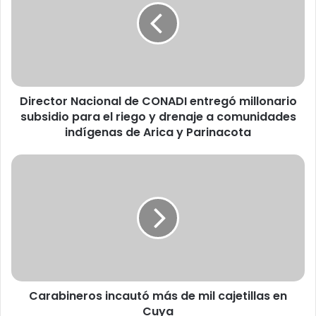
e
c
t
o
r
N
Director Nacional de CONADI entregó millonario
a
subsidio para el riego y drenaje a comunidades
c
i
indígenas de Arica y Parinacota
o
n
C
a
a
l
r
d
a
e
b
C
i
O
n
N
e
A
r
D
Carabineros incautó más de mil cajetillas en
o
I
Cuya
s