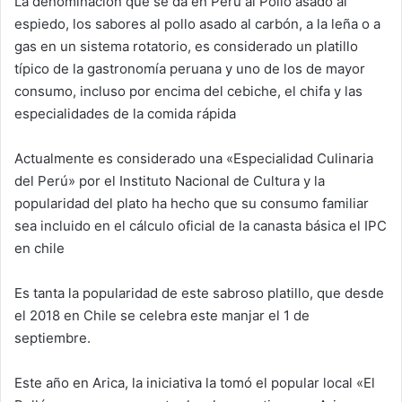
La denominación que se da en Perú al Pollo asado al
a
espiedo, los sabores al pollo asado al carbón, a la leña o a
n
gas en un sistema rotatorio, es considerado un platillo
e
típico de la gastronomía peruana y uno de los de mayor
m
consumo, incluso por encima del cebiche, el chifa y las
a
especialidades de la comida rápida
i
l
Actualmente es considerado una «Especialidad Culinaria
del Perú» por el Instituto Nacional de Cultura y la
popularidad del plato ha hecho que su consumo familiar
sea incluido en el cálculo oficial de la canasta básica el IPC
en chile
Es tanta la popularidad de este sabroso platillo, que desde
el 2018 en Chile se celebra este manjar el 1 de
septiembre.
Este año en Arica, la iniciativa la tomó el popular local «El