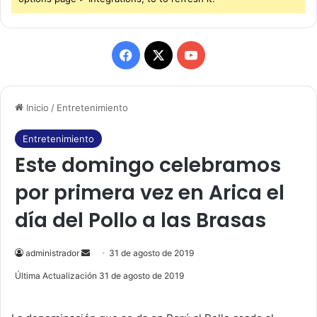
F
X
Y
a
o
Inicio
/
Entretenimiento
c
u
e
T
Entretenimiento
Este domingo celebramos
b
u
por primera vez en Arica el
o
b
día del Pollo a las Brasas
o
e
k
administrador
S
31 de agosto de 2019
e
Última Actualización 31 de agosto de 2019
n
d