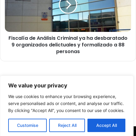
t
a
ó
l
m
í
á
a
s
d
d
Fiscalía de Análisis Criminal ya ha desbaratado
e
e
9 organizados delictuales y formalizado a 88
A
m
n
personas
i
á
l
l
c
i
a
s
© Copyright 2026, Todos los derechos reservados -
j
i
We value your privacy
e
s
FronteraNorte.cl
t
C
We use cookies to enhance your browsing experience,
Nosotros
i
r
serve personalised ads or content, and analyse our traffic.
l
i
By clicking "Accept All", you consent to our use of cookies.
Facebook
X
YouTube
l
m
a
i
Customise
Reject All
Accept All
s
n
e
a