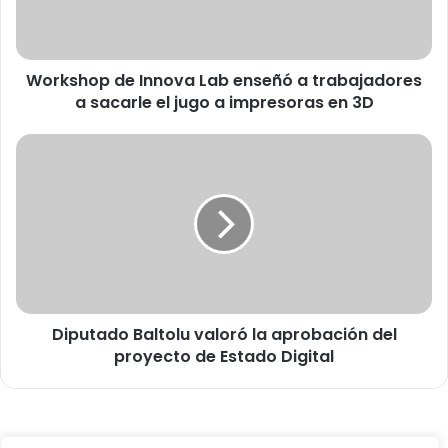
o
p
d
Workshop de Innova Lab enseñó a trabajadores
e
a sacarle el jugo a impresoras en 3D
I
n
n
D
o
i
v
p
a
u
L
t
a
a
b
d
e
o
n
B
s
Diputado Baltolu valoró la aprobación del
a
e
proyecto de Estado Digital
l
ñ
t
ó
o
a
l
t
u