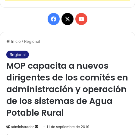
F
X
Y
a
o
Inicio
/
Regional
c
u
e
T
Regional
MOP capacita a nuevos
b
u
dirigentes de los comités en
o
b
administración y operación
o
e
de los sistemas de Agua
k
Potable Rural
administrador
S
11 de septiembre de 2019
e