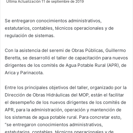
Última Actualización 11 de septiembre de 2019
n
d
Se entregaron conocimientos administrativos,
a
estatutarios, contables, técnicos operacionales y de
n
e
regulación de sistemas.
m
a
Con la asistencia del seremi de Obras Públicas, Guillermo
i
Beretta, se desarrolló el taller de capacitación para nuevos
l
dirigentes de los comités de Agua Potable Rural (APR), de
Arica y Parinacota.
Entre los principales objetivos del taller, organizado por la
Dirección de Obras Hidráulicas del MOP, están el facilitar
el desempeño de los nuevos dirigentes de los comités de
APR, para la administración, operación y mantención de
los sistemas de agua potable rural. Para concretar esto,
“se entregaron conocimientos administrativos,
estatutarios, contables, técnicos operacionales y de