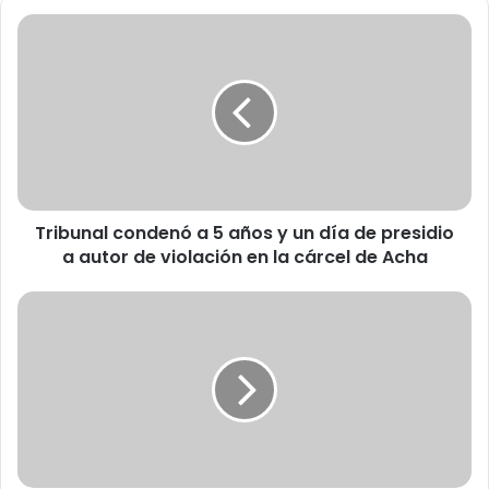
T
r
i
b
u
n
a
l
c
Tribunal condenó a 5 años y un día de presidio
o
a autor de violación en la cárcel de Acha
n
d
e
C
n
a
ó
r
a
a
5
b
a
i
ñ
n
o
e
s
r