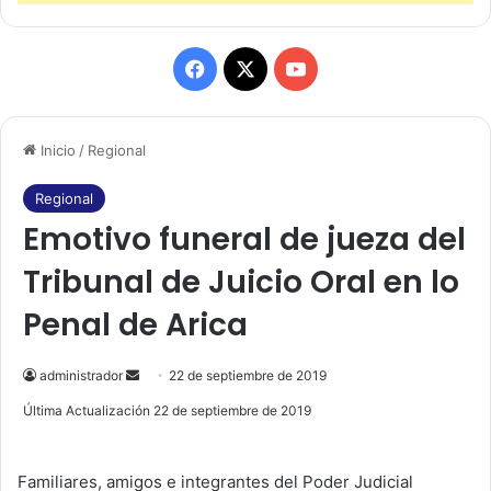
F
X
Y
a
o
Inicio
/
Regional
c
u
e
T
Regional
Emotivo funeral de jueza del
b
u
Tribunal de Juicio Oral en lo
o
b
Penal de Arica
o
e
k
administrador
S
22 de septiembre de 2019
e
Última Actualización 22 de septiembre de 2019
n
d
Familiares, amigos e integrantes del Poder Judicial
a