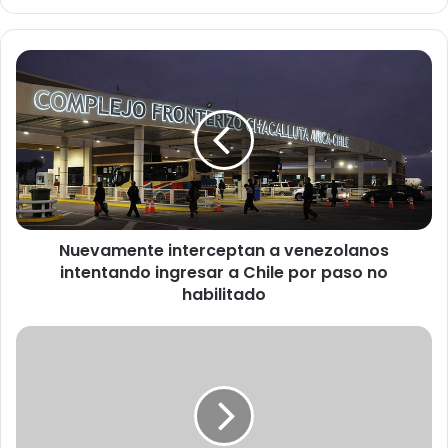
N
u
e
v
a
m
e
n
t
Nuevamente interceptan a venezolanos
e
intentando ingresar a Chile por paso no
i
n
habilitado
t
e
G
r
e
c
n
e
d
p
a
t
r