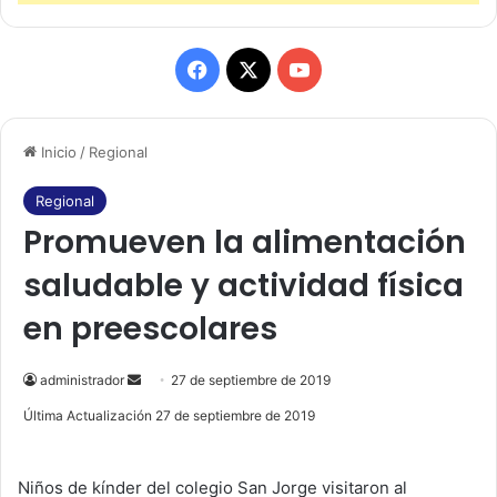
F
X
Y
a
o
Inicio
/
Regional
c
u
e
T
Regional
Promueven la alimentación
b
u
saludable y actividad física
o
b
en preescolares
o
e
k
administrador
S
27 de septiembre de 2019
e
Última Actualización 27 de septiembre de 2019
n
d
Niños de kínder del colegio San Jorge visitaron al
a