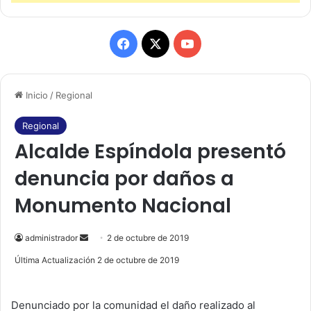
F
X
Y
a
o
Inicio
/
Regional
c
u
e
T
Regional
Alcalde Espíndola presentó
b
u
denuncia por daños a
o
b
Monumento Nacional
o
e
k
administrador
S
2 de octubre de 2019
e
Última Actualización 2 de octubre de 2019
n
d
Denunciado por la comunidad el daño realizado al
a