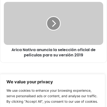
a
A
c
r
o
i
n
c
s
a
t
N
r
a
u
t
c
i
c
Arica Nativa anuncia la selección oficial de
v
i
películas para su versión 2019
a
ó
a
n
n
d
u
e
n
© Copyright 2026, Todos los derechos reservados -
n
c
We value your privacy
u
i
FronteraNorte.cl
e
a
We use cookies to enhance your browsing experience,
Nosotros
v
l
serve personalised ads or content, and analyse our traffic.
o
a
By clicking "Accept All", you consent to our use of cookies.
Facebook
X
YouTube
s
s