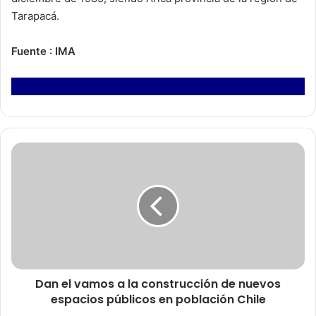
Tarapacá.
Fuente : IMA
D
a
n
e
l
v
a
m
o
Dan el vamos a la construcción de nuevos
s
espacios públicos en población Chile
a
l