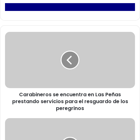
C
a
r
a
b
i
n
e
r
Carabineros se encuentra en Las Peñas
o
prestando servicios para el resguardo de los
s
s
peregrinos
e
e
D
n
e
c
t