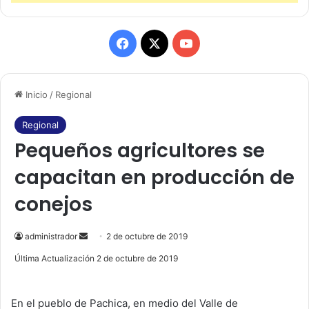
F
X
Y
a
o
Inicio
/
Regional
c
u
e
T
Regional
Pequeños agricultores se
b
u
capacitan en producción de
o
b
conejos
o
e
k
administrador
S
2 de octubre de 2019
e
Última Actualización 2 de octubre de 2019
n
d
En el pueblo de Pachica, en medio del Valle de
a