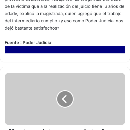
de la víctima que a la realización del juicio tiene 6 años de
edad», explicó la magistrada, quien agregó que el trabajo
del intermediario cumplió «y eso como Poder Judicial nos
dejó bastante satisfechos».
Fuente : Poder Judicial
7
0
m
u
j
e
r
e
s