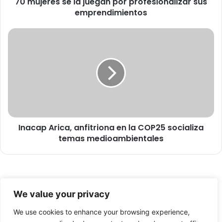
70 mujeres se la juegan por profesionalizar sus
s
emprendimientos
e
l
a
I
j
n
u
a
e
c
g
a
a
p
n
A
p
r
o
i
r
Inacap Arica, anfitriona en la COP25 socializa
c
p
temas medioambientales
a
r
,
o
a
f
n
e
f
© Copyright 2026, Todos los derechos reservados -
s
i
We value your privacy
i
t
FronteraNorte.cl
o
r
We use cookies to enhance your browsing experience,
Nosotros
n
i