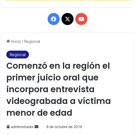
F
X
Y
a
o
Inicio
/
Regional
c
u
e
T
Regional
Comenzó en la región el
b
u
primer juicio oral que
o
b
incorpora entrevista
o
e
videograbada a víctima
k
menor de edad
administrador
S
8 de octubre de 2019
e