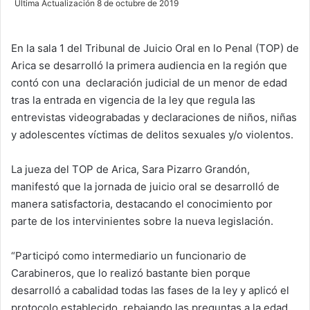
Última Actualización 8 de octubre de 2019
n
d
En la sala 1 del Tribunal de Juicio Oral en lo Penal (TOP) de
a
Arica se desarrolló la primera audiencia en la región que
n
e
contó con una declaración judicial de un menor de edad
m
tras la entrada en vigencia de la ley que regula las
a
entrevistas videograbadas y declaraciones de niños, niñas
i
y adolescentes víctimas de delitos sexuales y/o violentos.
l
La jueza del TOP de Arica, Sara Pizarro Grandón,
manifestó que la jornada de juicio oral se desarrolló de
manera satisfactoria, destacando el conocimiento por
parte de los intervinientes sobre la nueva legislación.
“Participó como intermediario un funcionario de
Carabineros, que lo realizó bastante bien porque
desarrolló a cabalidad todas las fases de la ley y aplicó el
protocolo establecido, rebajando las preguntas a la edad