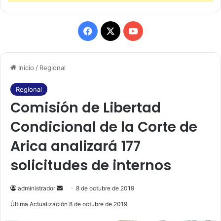
F
X
Y
a
o
Inicio
/
Regional
c
u
e
T
Regional
Comisión de Libertad
b
u
Condicional de la Corte de
o
b
Arica analizará 177
o
e
solicitudes de internos
k
administrador
S
8 de octubre de 2019
e
Última Actualización 8 de octubre de 2019
n