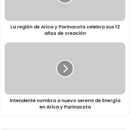
i
ó
n
d
La región de Arica y Parinacota celebra sus 12
e
años de creación
A
r
i
I
c
n
a
t
y
e
P
n
a
d
r
e
i
n
n
t
a
Intendente nombra a nuevo seremi de Energía
e
c
en Arica y Parinacota
n
o
o
t
m
a
b