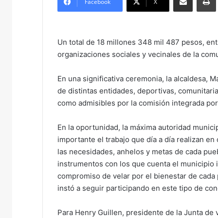
Facebook
X
d
a
n
Un total de 18 millones 348 mil 487 pesos, en
e
organizaciones sociales y vecinales de la com
m
a
En una significativa ceremonia, la alcaldesa, M
i
de distintas entidades, deportivas, comunitaria
l
como admisibles por la comisión integrada por
En la oportunidad, la máxima autoridad municip
importante el trabajo que día a día realizan e
las necesidades, anhelos y metas de cada puebl
instrumentos con los que cuenta el municipio 
compromiso de velar por el bienestar de cada
instó a seguir participando en este tipo de co
Para Henry Guillen, presidente de la Junta de 