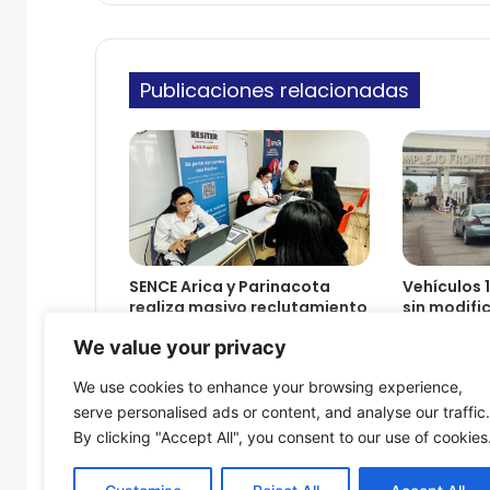
b
i
a
c
j
o
ó
Publicaciones relacionadas
C
a
r
a
b
i
n
e
r
SENCE Arica y Parinacota
Vehículos 
o
realiza masivo reclutamiento
sin modifi
s
laboral junto a la empresa
nuevos req
We value your privacy
p
minera
taxis Aric
a
8 de agosto de 2026
8 de agosto
We use cookies to enhance your browsing experience,
r
serve personalised ads or content, and analyse our traffic.
a
By clicking "Accept All", you consent to our use of cookies
r
e
s