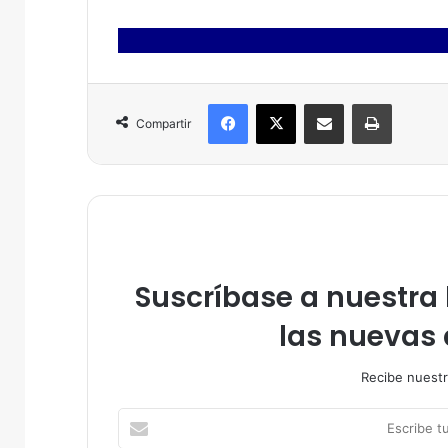
Facebook
X
Compartir por correo electrónico
Imprimir
Compartir
Suscríbase a nuestra l
las nuevas 
Recibe nuestr
E
s