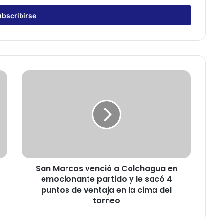
S
a
n
M
a
r
c
o
s
San Marcos venció a Colchagua en
v
emocionante partido y le sacó 4
e
n
puntos de ventaja en la cima del
c
torneo
i