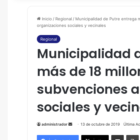
Inicio
/
Regional
/
Municipalidad de Putre entrega 
organizaciones sociales y vecinales
Regional
Municipalidad 
más de 18 millo
subvenciones a
sociales y veci
administrador
S
13 de octubre de 2019
Última Ac
e
Compartir por correo electrónico
Imprim
n