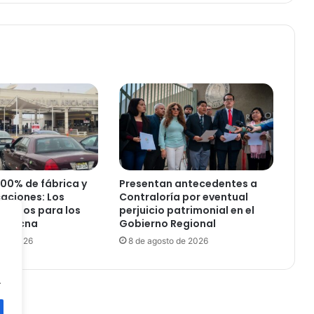
ó
a
C
o
l
c
h
a
g
u
a
e
n
100% de fábrica y
Presentan antecedentes a
e
caciones: Los
Contraloría por eventual
m
uisitos para los
perjuicio patrimonial en el
o
a-Tacna
Gobierno Regional
c
 de 2026
8 de agosto de 2026
i
o
.
n
a
n