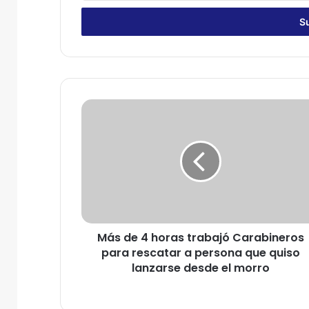
c
r
i
b
e
t
u
M
c
á
o
s
r
d
r
e
e
4
o
h
e
o
l
r
e
Más de 4 horas trabajó Carabineros
a
c
para rescatar a persona que quiso
s
t
t
lanzarse desde el morro
r
r
ó
a
n