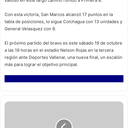
valioso en este largo camino rumbo a Primera B.
Con esta victoria, San Marcos alcanzó 17 puntos en la
tabla de posiciones, lo sigue Colchagua con 13 unidades y
General Velasquez con 9.
El próximo partido del bravo es este sábado 19 de octubre
a las 19 horas en el estadio Nelson Rojas en la tercera
región ante Deportes Vallenar, una nueva final, un escalón
más para lograr el objetivo principal.
M
u
n
i