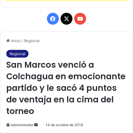
F
X
Y
a
o
Inicio
/
Regional
c
u
e
T
Regional
San Marcos venció a
b
u
Colchagua en emocionante
o
b
partido y le sacó 4 puntos
o
e
de ventaja en la cima del
k
torneo
administrador
S
14 de octubre de 2019
e