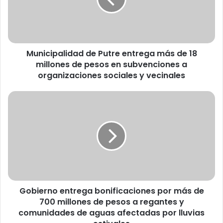
c
i
p
a
l
Municipalidad de Putre entrega más de 18
i
millones de pesos en subvenciones a
d
a
organizaciones sociales y vecinales
d
d
G
e
o
P
b
u
i
t
e
r
r
e
n
e
o
n
e
t
Gobierno entrega bonificaciones por más de
n
r
700 millones de pesos a regantes y
t
e
r
comunidades de aguas afectadas por lluvias
g
e