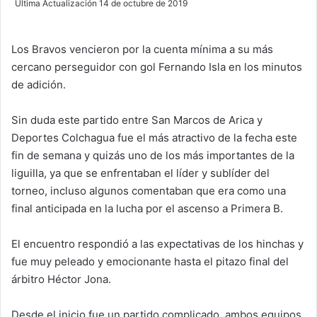
Última Actualización 14 de octubre de 2019
n
d
Los Bravos vencieron por la cuenta mínima a su más
a
cercano perseguidor con gol Fernando Isla en los minutos
n
e
de adición.
m
a
Sin duda este partido entre San Marcos de Arica y
i
Deportes Colchagua fue el más atractivo de la fecha este
l
fin de semana y quizás uno de los más importantes de la
liguilla, ya que se enfrentaban el líder y sublíder del
torneo, incluso algunos comentaban que era como una
final anticipada en la lucha por el ascenso a Primera B.
El encuentro respondió a las expectativas de los hinchas y
fue muy peleado y emocionante hasta el pitazo final del
árbitro Héctor Jona.
Desde el inicio fue un partido complicado, ambos equipos