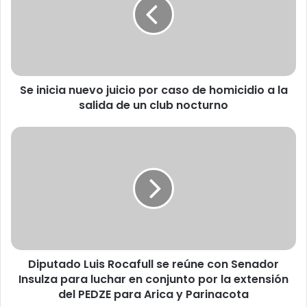
n
i
c
i
a
n
Se inicia nuevo juicio por caso de homicidio a la
u
salida de un club nocturno
e
v
o
D
j
i
u
p
i
u
c
t
i
a
o
d
p
o
o
L
r
Diputado Luis Rocafull se reúne con Senador
u
c
Insulza para luchar en conjunto por la extensión
i
a
s
del PEDZE para Arica y Parinacota
s
R