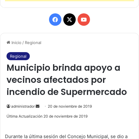
F
X
Y
a
o
Inicio
/
Regional
c
u
e
T
Regional
Municipio brinda apoyo a
b
u
vecinos afectados por
o
b
incendio de Supermercado
o
e
k
administrador
S
20 de noviembre de 2019
e
Última Actualización 20 de noviembre de 2019
n
d
Durante la última sesión del Concejo Municipal, se dio a
a