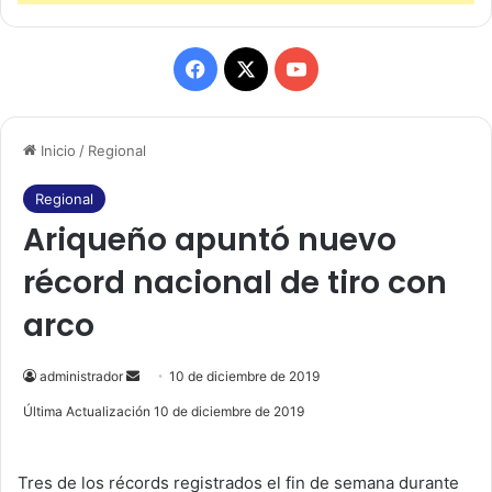
F
X
Y
a
o
Inicio
/
Regional
c
u
e
T
Regional
Ariqueño apuntó nuevo
b
u
récord nacional de tiro con
o
b
arco
o
e
k
administrador
S
10 de diciembre de 2019
e
Última Actualización 10 de diciembre de 2019
n
d
Tres de los récords registrados el fin de semana durante
a