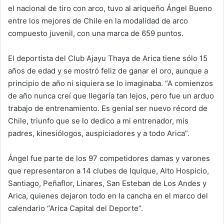
el nacional de tiro con arco, tuvo al ariqueño Ángel Bueno
n
e
entre los mejores de Chile en la modalidad de arco
m
compuesto juvenil, con una marca de 659 puntos.
a
i
El deportista del Club Ajayu Thaya de Arica tiene sólo 15
l
años de edad y se mostró feliz de ganar el oro, aunque a
principio de año ni siquiera se lo imaginaba. “A comienzos
de año nunca creí que llegaría tan lejos, pero fue un arduo
trabajo de entrenamiento. Es genial ser nuevo récord de
Chile, triunfo que se lo dedico a mi entrenador, mis
padres, kinesiólogos, auspiciadores y a todo Arica”.
Ángel fue parte de los 97 competidores damas y varones
que representaron a 14 clubes de Iquique, Alto Hospicio,
Santiago, Peñaflor, Linares, San Esteban de Los Andes y
Arica, quienes dejaron todo en la cancha en el marco del
calendario “Arica Capital del Deporte”.