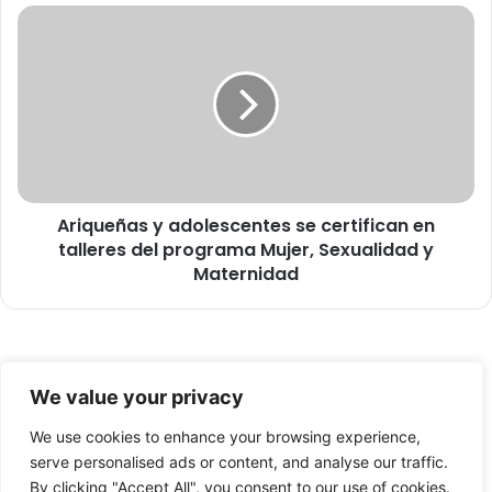
a
A
n
r
o
i
v
q
e
u
l
e
a
ñ
r
a
á
s
p
Ariqueñas y adolescentes se certifican en
y
o
talleres del programa Mujer, Sexualidad y
a
r
d
Maternidad
t
o
r
l
a
e
n
s
s
© Copyright 2026, Todos los derechos reservados -
c
We value your privacy
p
e
FronteraNorte.cl
a
n
We use cookies to enhance your browsing experience,
Nosotros
r
t
serve personalised ads or content, and analyse our traffic.
e
e
By clicking "Accept All", you consent to our use of cookies.