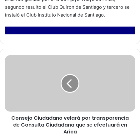
segundo resultó el Club Quiron de Santiago y tercero se
instaló el Club Instituto Nacional de Santiago.
C
o
n
s
e
j
o
C
i
Consejo Ciudadano velará por transparencia
u
de Consulta Ciudadana que se efectuará en
d
a
Arica
d