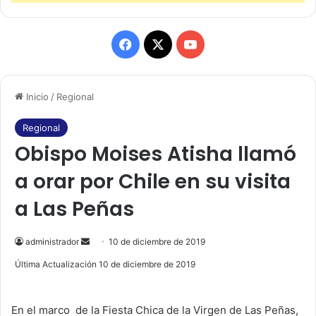
F
X
Y
a
o
Inicio
/
Regional
c
u
e
T
Regional
Obispo Moises Atisha llamó
b
u
a orar por Chile en su visita
o
b
a Las Peñas
o
e
k
administrador
S
10 de diciembre de 2019
e
Última Actualización 10 de diciembre de 2019
n
d
En el marco de la Fiesta Chica de la Virgen de Las Peñas,
a