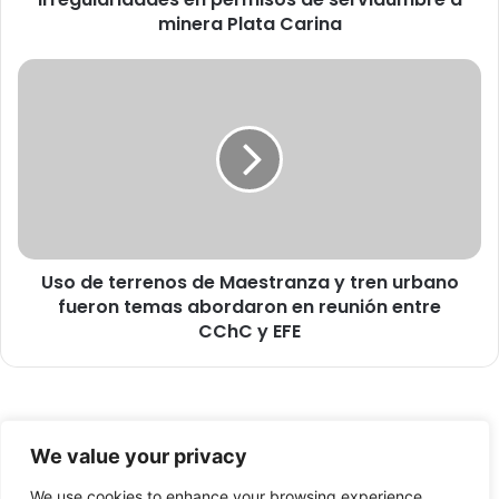
m
minera Plata Carina
a
r
U
o
s
n
o
e
d
s
e
d
t
e
e
n
r
u
r
n
Uso de terrenos de Maestranza y tren urbano
e
c
fueron temas abordaron en reunión entre
n
i
o
CChC y EFE
a
s
i
d
r
e
r
M
e
© Copyright 2026, Todos los derechos reservados -
a
We value your privacy
g
e
FronteraNorte.cl
u
s
We use cookies to enhance your browsing experience,