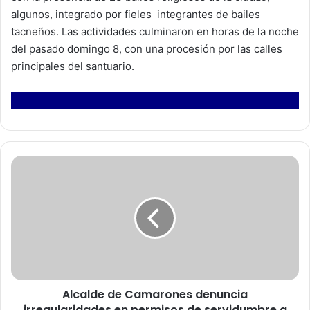
algunos, integrado por fieles integrantes de bailes
tacneños. Las actividades culminaron en horas de la noche
del pasado domingo 8, con una procesión por las calles
principales del santuario.
A
l
c
a
l
d
e
d
e
Alcalde de Camarones denuncia
C
irregularidades en permisos de servidumbre a
a