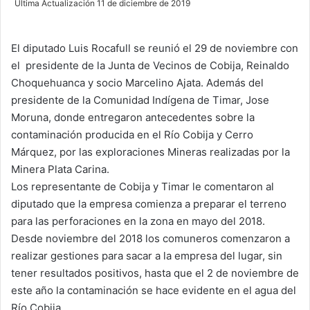
Última Actualización 11 de diciembre de 2019
n
d
El diputado Luis Rocafull se reunió el 29 de noviembre con
a
el presidente de la Junta de Vecinos de Cobija, Reinaldo
n
e
Choquehuanca y socio Marcelino Ajata. Además del
m
presidente de la Comunidad Indígena de Timar, Jose
a
Moruna, donde entregaron antecedentes sobre la
i
contaminación producida en el Río Cobija y Cerro
l
Márquez, por las exploraciones Mineras realizadas por la
Minera Plata Carina.
Los representante de Cobija y Timar le comentaron al
diputado que la empresa comienza a preparar el terreno
para las perforaciones en la zona en mayo del 2018.
Desde noviembre del 2018 los comuneros comenzaron a
realizar gestiones para sacar a la empresa del lugar, sin
tener resultados positivos, hasta que el 2 de noviembre de
este año la contaminación se hace evidente en el agua del
Río Cobija.