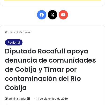
F
X
Y
a
o
Inicio
/
Regional
c
u
e
T
Regional
Diputado Rocafull apoya
b
u
denuncia de comunidades
o
b
de Cobija y Timar por
o
e
contaminación del Río
k
Cobija
administrador
S
11 de diciembre de 2019
e