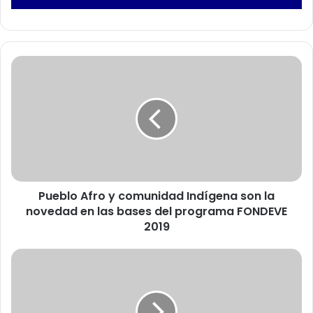
P
u
e
b
l
o
A
f
r
Pueblo Afro y comunidad Indígena son la
o
novedad en las bases del programa FONDEVE
y
c
2019
o
m
C
u
o
n
m
i
e
d