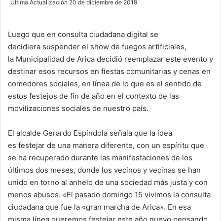
Última Actualización 20 de diciembre de 2019
n
d
Luego que en consulta ciudadana digital se
a
decidiera suspender el show de fuegos artificiales,
n
e
la Municipalidad de Arica decidió reemplazar este evento y
m
destinar esos recursos en fiestas comunitarias y cenas en
a
comedores sociales, en línea de lo que es el sentido de
i
estos festejos de fin de año en el contexto de las
l
movilizaciones sociales de nuestro país.
El alcalde Gerardo Espíndola señala que la idea
es festejar de una manera diferente, con un espíritu que
se ha recuperado durante las manifestaciones de los
últimos dos meses, donde los vecinos y vecinas se han
unido en torno al anhelo de una sociedad más justa y con
menos abusos. «El pasado domingo 15 vivimos la consulta
ciudadana que fue la «gran marcha de Arica». En esa
misma línea queremos festejar este año nuevo pensando