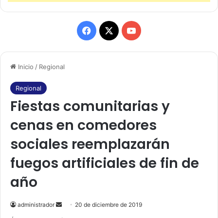
F
X
Y
a
o
Inicio
/
Regional
c
u
e
T
Regional
Fiestas comunitarias y
b
u
cenas en comedores
o
b
sociales reemplazarán
o
e
fuegos artificiales de fin de
k
año
administrador
S
20 de diciembre de 2019
e