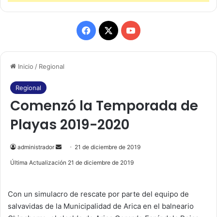
F
X
Y
a
o
Inicio
/
Regional
c
u
e
T
Regional
Comenzó la Temporada de
b
u
Playas 2019-2020
o
b
o
e
administrador
S
21 de diciembre de 2019
e
Última Actualización 21 de diciembre de 2019
k
n
d
Con un simulacro de rescate por parte del equipo de
a
salvavidas de la Municipalidad de Arica en el balneario
n
e