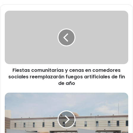
F
i
e
s
t
a
s
c
o
Fiestas comunitarias y cenas en comedores
m
sociales reemplazarán fuegos artificiales de fin
u
n
de año
i
t
I
a
n
r
v
i
i
a
t
s
a
y