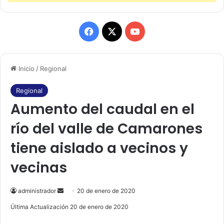
F
X
Y
a
o
Inicio
/
Regional
c
u
e
T
Regional
Aumento del caudal en el
b
u
río del valle de Camarones
o
b
tiene aislado a vecinos y
o
e
vecinas
k
administrador
S
20 de enero de 2020
e
Última Actualización 20 de enero de 2020
n