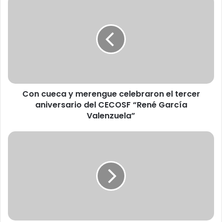
o
n
c
u
e
c
a
y
Con cueca y merengue celebraron el tercer
m
aniversario del CECOSF “René García
e
r
Valenzuela”
e
n
C
g
i
u
n
e
e
c
C
e
o
l
l
e
ó
b
n