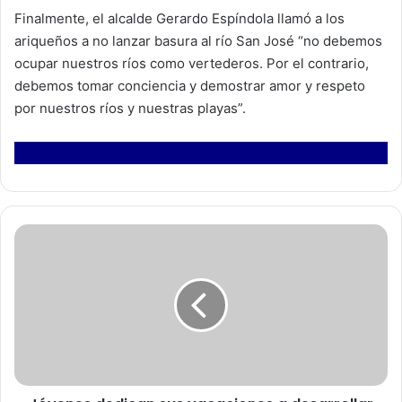
Finalmente, el alcalde Gerardo Espíndola llamó a los
ariqueños a no lanzar basura al río San José “no debemos
ocupar nuestros ríos como vertederos. Por el contrario,
debemos tomar conciencia y demostrar amor y respeto
por nuestros ríos y nuestras playas”.
J
ó
v
e
n
e
s
d
e