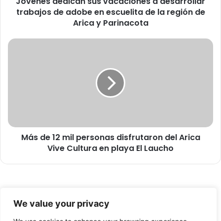
Jóvenes dedican sus vacaciones a desarrollar
d
trabajos de adobe en escuelita de la región de
i
c
Arica y Parinacota
a
n
M
s
á
u
s
s
d
v
e
a
1
c
2
a
m
c
i
i
Más de 12 mil personas disfrutaron del Arica
l
o
Vive Cultura en playa El Laucho
p
n
e
e
r
s
s
a
o
© Copyright 2026, Todos los derechos reservados -
d
n
We value your privacy
e
a
FronteraNorte.cl
s
s