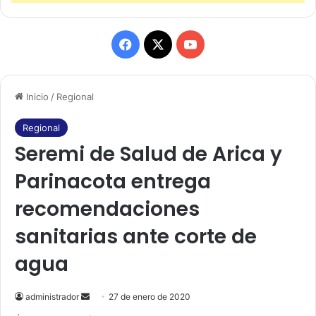
F
X
Y
a
o
Inicio
/
Regional
c
u
e
T
Regional
Seremi de Salud de Arica y
b
u
Parinacota entrega
o
b
recomendaciones
o
e
sanitarias ante corte de
k
agua
administrador
S
27 de enero de 2020
e