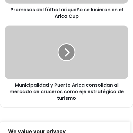
d
Promesas del fútbol ariqueño se lucieron en el
e
Arica Cup
l
f
ú
M
t
u
b
n
o
i
l
c
a
i
r
p
i
a
q
l
u
Municipalidad y Puerto Arica consolidan al
i
e
mercado de cruceros como eje estratégico de
d
ñ
a
turismo
o
d
s
y
e
P
l
u
© Copyright 2026, Todos los derechos reservados -
u
e
We value your privacy