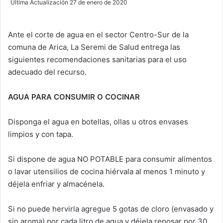
Última Actualización 27 de enero de 2020
n
d
Ante el corte de agua en el sector Centro-Sur de la
a
comuna de Arica, La Seremi de Salud entrega las
n
e
siguientes recomendaciones sanitarias para el uso
m
adecuado del recurso.
a
i
AGUA PARA CONSUMIR O COCINAR
l
Disponga el agua en botellas, ollas u otros envases
limpios y con tapa.
Si dispone de agua NO POTABLE para consumir alimentos
o lavar utensilios de cocina hiérvala al menos 1 minuto y
déjela enfriar y almacénela.
Si no puede hervirla agregue 5 gotas de cloro (envasado y
sin aroma) por cada litro de agua y déjela reposar por 30