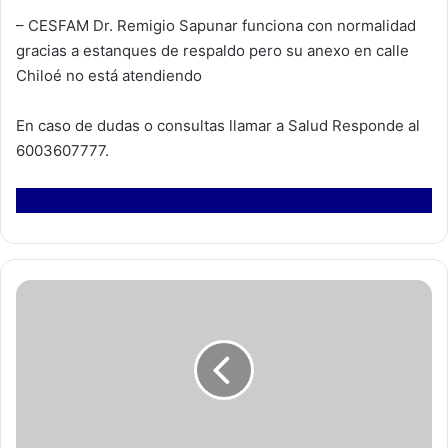
– CESFAM Dr. Remigio Sapunar funciona con normalidad
gracias a estanques de respaldo pero su anexo en calle
Chiloé no está atendiendo
En caso de dudas o consultas llamar a Salud Responde al
6003607777.
P
r
o
m
e
s
a
s