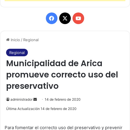
F
X
Y
a
o
Inicio
/
Regional
c
u
e
T
Regional
Municipalidad de Arica
b
u
promueve correcto uso del
o
b
preservativo
o
e
k
administrador
S
14 de febrero de 2020
e
Última Actualización 14 de febrero de 2020
n
d
Para fomentar el correcto uso del preservativo y prevenir
a