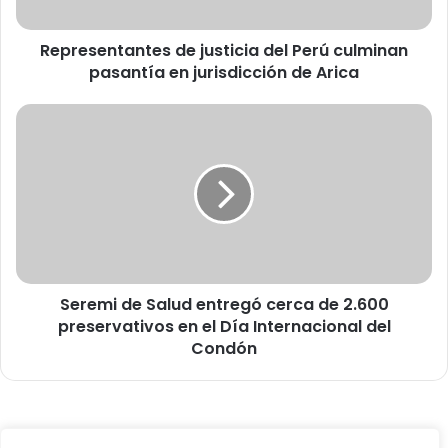
n
t
Representantes de justicia del Perú culminan
a
pasantía en jurisdicción de Arica
n
t
e
S
s
e
d
r
e
e
j
m
u
i
s
d
t
e
i
S
c
Seremi de Salud entregó cerca de 2.600
a
i
preservativos en el Día Internacional del
l
a
u
Condón
d
d
e
e
l
n
P
t
© Copyright 2026, Todos los derechos reservados -