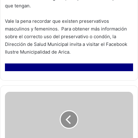
que tengan.
Vale la pena recordar que existen preservativos
masculinos y femeninos. Para obtener más información
sobre el correcto uso del preservativo o condón, la
Dirección de Salud Municipal invita a visitar el Facebook
Ilustre Municipalidad de Arica.
R
e
p
r
e
s
e