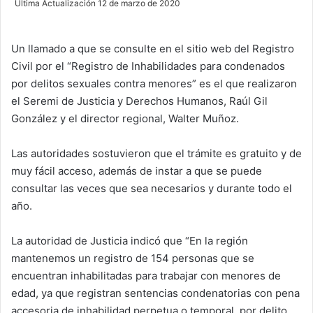
Última Actualización 12 de marzo de 2020
n
d
Un llamado a que se consulte en el sitio web del Registro
a
Civil por el “Registro de Inhabilidades para condenados
n
e
por delitos sexuales contra menores” es el que realizaron
m
el Seremi de Justicia y Derechos Humanos, Raúl Gil
a
González y el director regional, Walter Muñoz.
i
l
Las autoridades sostuvieron que el trámite es gratuito y de
muy fácil acceso, además de instar a que se puede
consultar las veces que sea necesarios y durante todo el
año.
La autoridad de Justicia indicó que “En la región
mantenemos un registro de 154 personas que se
encuentran inhabilitadas para trabajar con menores de
edad, ya que registran sentencias condenatorias con pena
accesoria de inhabilidad perpetua o temporal, por delito