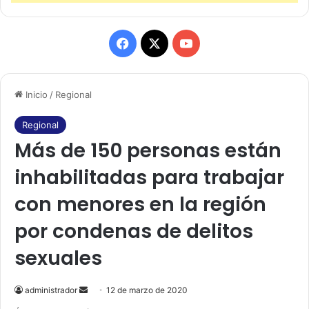
F
X
Y
a
o
Inicio
/
Regional
c
u
e
T
Regional
Más de 150 personas están
b
u
inhabilitadas para trabajar
o
b
con menores en la región
o
e
por condenas de delitos
k
sexuales
administrador
S
12 de marzo de 2020
e