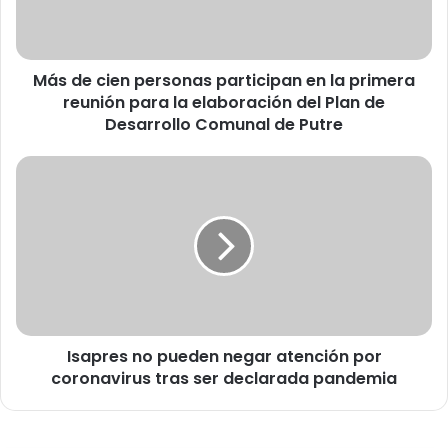
i
e
n
Más de cien personas participan en la primera
p
reunión para la elaboración del Plan de
e
r
Desarrollo Comunal de Putre
s
o
I
n
s
a
a
s
p
p
r
a
e
r
s
t
n
i
o
c
Isapres no pueden negar atención por
p
i
coronavirus tras ser declarada pandemia
u
p
e
a
d
n
e