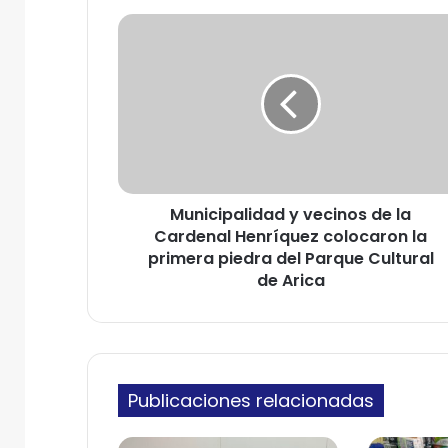
u
M
c
u
o
n
r
i
r
c
e
i
o
p
e
a
l
l
e
Municipalidad y vecinos de la
i
c
Cardenal Henríquez colocaron la
d
t
a
primera piedra del Parque Cultural
r
d
de Arica
ó
y
n
v
i
e
c
c
o
i
Publicaciones relacionadas
n
o
s