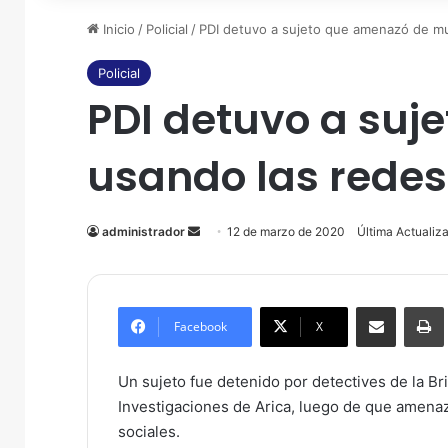
Inicio
/
Policial
/
PDI detuvo a sujeto que amenazó de mu
Policial
PDI detuvo a su
usando las redes
administrador
Send
12 de marzo de 2020
Última Actualiz
an
email
Compartir por correo electrónico
Imprim
Facebook
X
Un sujeto fue detenido por detectives de la Bri
Investigaciones de Arica, luego de que amena
sociales.