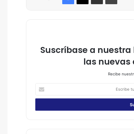
Suscríbase a nuestra l
las nuevas 
Recibe nuestr
E
s
c
r
i
b
e
t