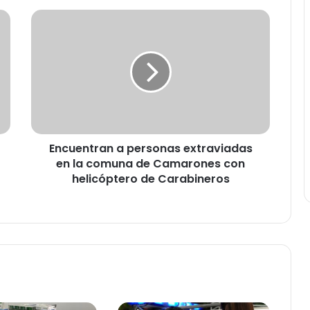
E
n
c
u
e
n
t
r
a
Encuentran a personas extraviadas
n
en la comuna de Camarones con
a
p
helicóptero de Carabineros
e
r
s
o
n
a
s
e
x