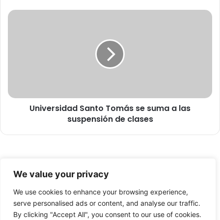
c
a
U
a
n
c
i
a
v
t
e
a
r
d
s
i
i
s
d
p
Universidad Santo Tomás se suma a las
a
o
suspensión de clases
d
s
S
i
a
c
n
i
t
© Copyright 2026, Todos los derechos reservados -
ó
o
We value your privacy
n
T
FronteraNorte.cl
s
o
We use cookies to enhance your browsing experience,
Nosotros
a
m
serve personalised ads or content, and analyse our traffic.
n
á
By clicking "Accept All", you consent to our use of cookies.
Facebook
X
YouTube
i