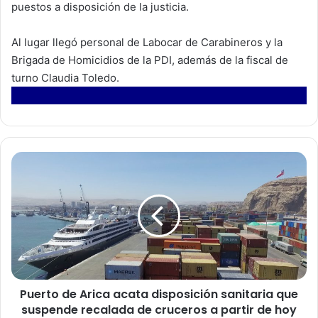
puestos a disposición de la justicia.
Al lugar llegó personal de Labocar de Carabineros y la
Brigada de Homicidios de la PDI, además de la fiscal de
turno Claudia Toledo.
P
u
e
r
t
o
d
e
A
Puerto de Arica acata disposición sanitaria que
r
suspende recalada de cruceros a partir de hoy
i