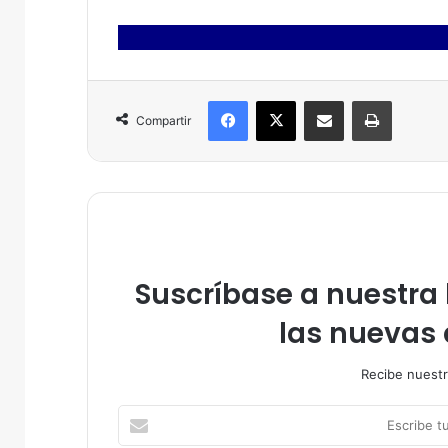
Facebook
X
Compartir por correo electrónico
Imprimir
Compartir
Suscríbase a nuestra l
las nuevas 
Recibe nuestr
E
s