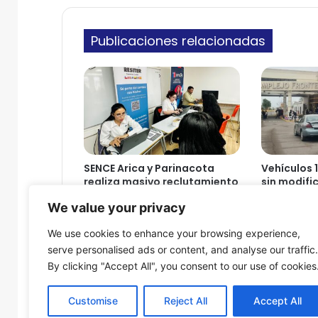
i
n
c
e
o
Publicaciones relacionadas
s
a
n
u
n
c
i
a
m
SENCE Arica y Parinacota
Vehículos 
e
realiza masivo reclutamiento
sin modifi
d
laboral junto a la empresa
nuevos req
We value your privacy
i
minera
taxis Aric
d
8 de agosto de 2026
8 de agosto
We use cookies to enhance your browsing experience,
a
serve personalised ads or content, and analyse our traffic.
s
By clicking "Accept All", you consent to our use of cookies
d
e
s
Customise
Reject All
Accept All
e
© Copyright 2026, Todos los derechos reservados - Fron