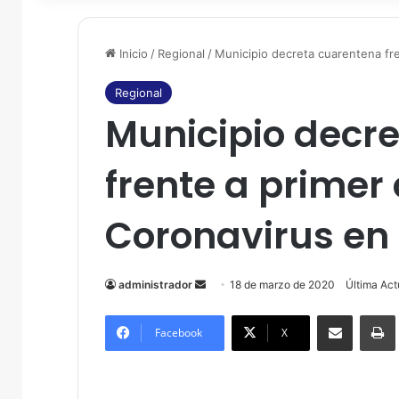
Inicio
/
Regional
/
Municipio decreta cuarentena fre
Regional
Municipio decr
frente a primer
Coronavirus en 
administrador
S
18 de marzo de 2020
Última Act
e
Compartir por correo electrónico
Imprim
n
Facebook
X
d
a
n