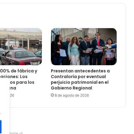
l
o
s
p
a
s
a
j
e
r
o
100% de fábrica y
Presentan antecedentes a
s
caciones: Los
Contraloría por eventual
d
uisitos para los
perjuicio patrimonial en el
e
a-Tacna
Gobierno Regional
l
 de 2026
8 de agosto de 2026
o
s
.
v
u
e
l
teraNorte.cl