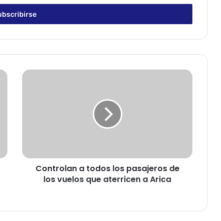
C
o
n
t
r
o
l
a
n
Controlan a todos los pasajeros de
a
los vuelos que aterricen a Arica
t
o
d
o
s