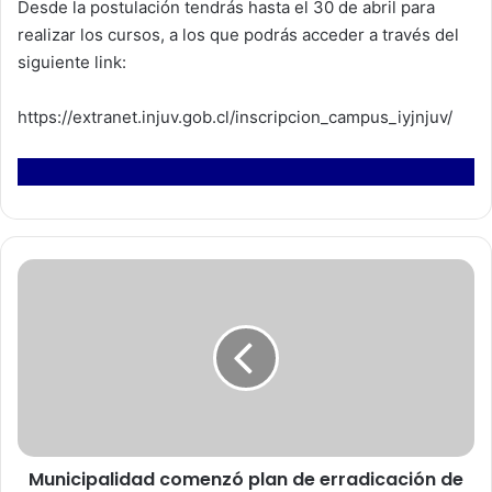
Desde la postulación tendrás hasta el 30 de abril para
realizar los cursos, a los que podrás acceder a través del
siguiente link:
https://extranet.injuv.gob.cl/inscripcion_campus_iyjnjuv/
M
u
n
i
c
i
p
a
l
Municipalidad comenzó plan de erradicación de
i