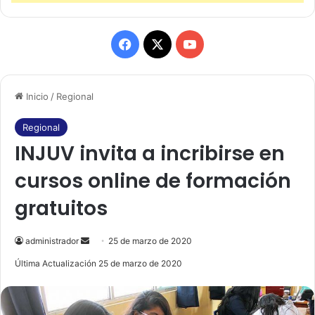
F
X
Y
a
o
Inicio
/
Regional
c
u
e
T
Regional
INJUV invita a incribirse en
b
u
cursos online de formación
o
b
gratuitos
o
e
k
administrador
S
25 de marzo de 2020
e
Última Actualización 25 de marzo de 2020
n
d
a