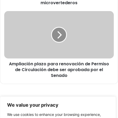
microvertederos
d
a
d
A
c
m
o
p
m
l
e
i
n
a
z
c
ó
i
p
ó
l
Ampliación plazo para renovación de Permiso
n
a
de Circulación debe ser aprobada por el
p
n
l
Senado
d
a
e
z
e
o
r
p
© Copyright 2026, Todos los derechos reservados -
r
a
We value your privacy
a
r
FronteraNorte.cl
d
a
We use cookies to enhance your browsing experience,
Nosotros