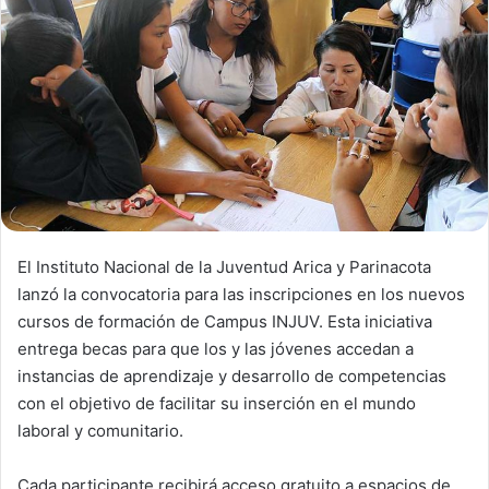
n
e
m
a
i
l
El Instituto Nacional de la Juventud Arica y Parinacota
lanzó la convocatoria para las inscripciones en los nuevos
cursos de formación de Campus INJUV. Esta iniciativa
entrega becas para que los y las jóvenes accedan a
instancias de aprendizaje y desarrollo de competencias
con el objetivo de facilitar su inserción en el mundo
laboral y comunitario.
Cada participante recibirá acceso gratuito a espacios de