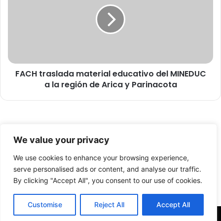
C
a
H
p
t
a
r
r
a
t
s
i
l
c
FACH traslada material educativo del MINEDUC
a
i
a la región de Arica y Parinacota
d
p
a
a
m
r
a
e
t
© Copyright 2026, Todos los derechos reservados -
n
e
We value your privacy
e
r
FronteraNorte.cl
l
i
We use cookies to enhance your browsing experience,
Nosotros
c
a
serve personalised ads or content, and analyse our traffic.
a
l
By clicking "Accept All", you consent to our use of cookies.
Facebook
X
YouTube
t
e
a
d
Customise
Reject All
Accept All
s
u
t
c