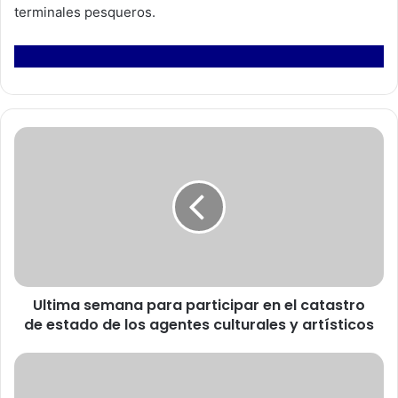
terminales pesqueros.
U
l
t
i
m
a
s
e
m
Ultima semana para participar en el catastro
a
de estado de los agentes culturales y artísticos
n
a
p
F
a
A
r