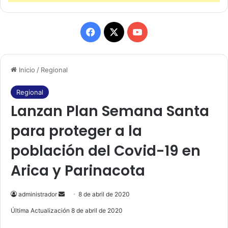
F
X
Y
a
o
Inicio
/
Regional
c
u
e
T
Regional
Lanzan Plan Semana Santa
b
u
para proteger a la
o
b
población del Covid-19 en
o
e
Arica y Parinacota
k
administrador
S
8 de abril de 2020
e
Última Actualización 8 de abril de 2020
n