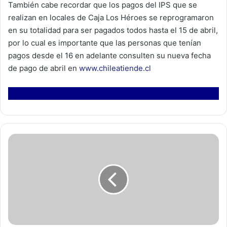
También cabe recordar que los pagos del IPS que se
realizan en locales de Caja Los Héroes se reprogramaron
en su totalidad para ser pagados todos hasta el 15 de abril,
por lo cual es importante que las personas que tenían
pagos desde el 16 en adelante consulten su nueva fecha
de pago de abril en
www.chileatiende.cl
O
S
-
9
d
e
C
a
r