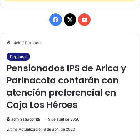
F
X
Y
a
o
Inicio
/
Regional
c
u
e
T
Regional
Pensionados IPS de Arica y
b
u
Parinacota contarán con
o
b
atención preferencial en
o
e
Caja Los Héroes
k
administrador
S
9 de abril de 2020
e
Última Actualización 9 de abril de 2020
n