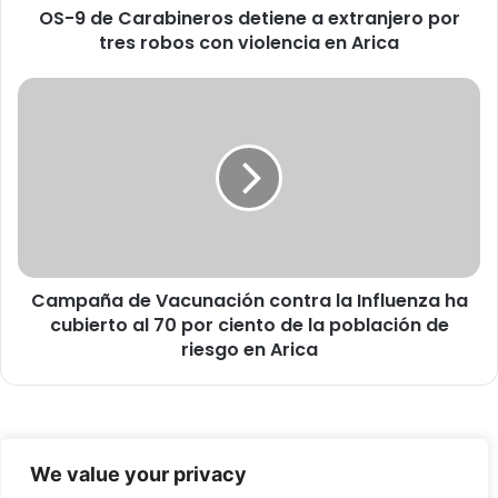
OS-9 de Carabineros detiene a extranjero por
a
tres robos con violencia en Arica
b
i
n
C
e
a
r
m
o
p
s
a
d
ñ
e
a
t
d
i
e
e
Campaña de Vacunación contra la Influenza ha
V
n
cubierto al 70 por ciento de la población de
a
e
c
riesgo en Arica
a
u
e
n
x
a
t
c
© Copyright 2026, Todos los derechos reservados -
r
i
We value your privacy
a
ó
FronteraNorte.cl