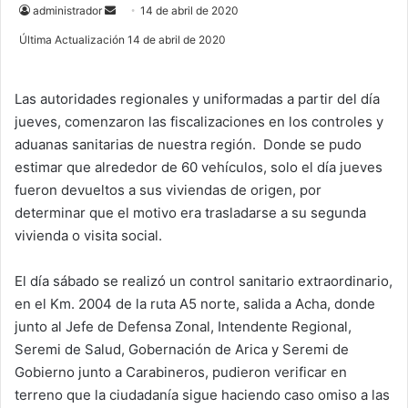
administrador
S
14 de abril de 2020
e
Última Actualización 14 de abril de 2020
n
d
Las autoridades regionales y uniformadas a partir del día
a
jueves, comenzaron las fiscalizaciones en los controles y
n
e
aduanas sanitarias de nuestra región. Donde se pudo
m
estimar que alrededor de 60 vehículos, solo el día jueves
a
fueron devueltos a sus viviendas de origen, por
i
determinar que el motivo era trasladarse a su segunda
l
vivienda o visita social.
El día sábado se realizó un control sanitario extraordinario,
en el Km. 2004 de la ruta A5 norte, salida a Acha, donde
junto al Jefe de Defensa Zonal, Intendente Regional,
Seremi de Salud, Gobernación de Arica y Seremi de
Gobierno junto a Carabineros, pudieron verificar en
terreno que la ciudadanía sigue haciendo caso omiso a las