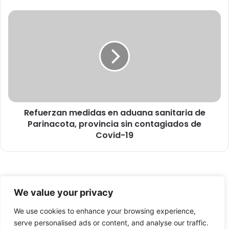
s
t
R
a
e
a
f
q
u
u
e
e
r
r
z
e
a
g
n
r
Refuerzan medidas en aduana sanitaria de
m
e
Parinacota, provincia sin contagiados de
e
s
d
Covid-19
e
i
n
d
a
a
A
s
r
© Copyright 2026, Todos los derechos reservados -
e
We value your privacy
i
n
FronteraNorte.cl
c
a
We use cookies to enhance your browsing experience,
Nosotros
a
d
serve personalised ads or content, and analyse our traffic.
c