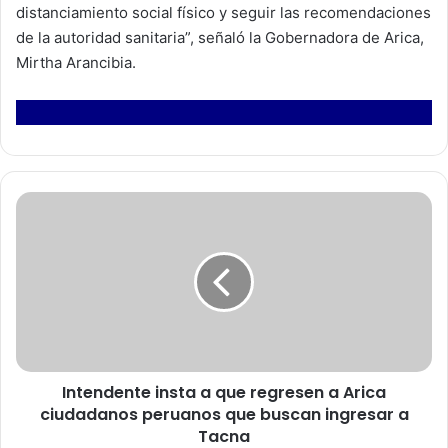
distanciamiento social físico y seguir las recomendaciones
de la autoridad sanitaria”, señaló la Gobernadora de Arica,
Mirtha Arancibia.
I
n
t
e
n
d
e
n
t
Intendente insta a que regresen a Arica
e
ciudadanos peruanos que buscan ingresar a
i
n
Tacna