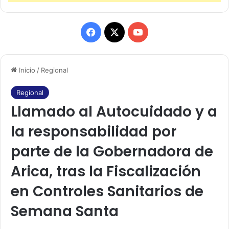
F
X
Y
a
o
Inicio
/
Regional
c
u
e
T
Regional
Llamado al Autocuidado y a
b
u
la responsabilidad por
o
b
parte de la Gobernadora de
o
e
Arica, tras la Fiscalización
k
en Controles Sanitarios de
Semana Santa