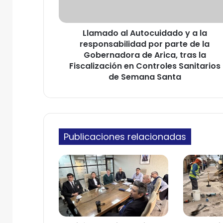
o
e
a
l
l
e
Llamado al Autocuidado y a la
A
c
responsabilidad por parte de la
u
t
t
Gobernadora de Arica, tras la
r
o
Fiscalización en Controles Sanitarios
ó
c
de Semana Santa
n
u
i
i
c
d
o
a
d
Publicaciones relacionadas
o
y
a
l
a
r
e
s
p