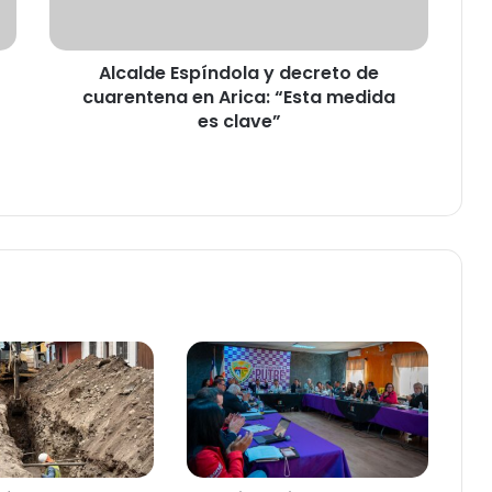
e
E
s
Alcalde Espíndola y decreto de
p
cuarentena en Arica: “Esta medida
í
n
es clave”
d
o
l
a
y
d
e
c
r
e
t
o
d
e
c
u