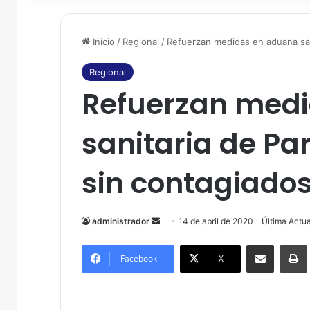
Inicio
/
Regional
/
Refuerzan medidas en aduana sani
Regional
Refuerzan med
sanitaria de Pa
sin contagiados
administrador
S
14 de abril de 2020
Última Actua
e
Compartir por correo electrónico
Imprim
n
Facebook
X
d
a
n