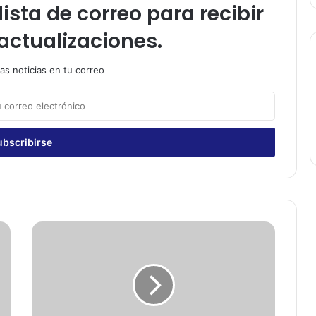
ista de correo para recibir
actualizaciones.
as noticias en tu correo
A
l
c
a
l
d