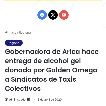
F
X
Y
a
o
Inicio
/
Regional
c
u
e
T
Regional
Gobernadora de Arica hace
b
u
entrega de alcohol gel
o
b
donado por Golden Omega
o
e
a Sindicatos de Taxis
k
Colectivos
administrador
S
15 de abril de 2020
e