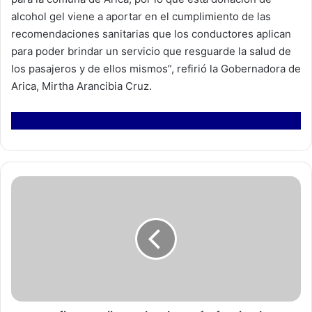
alcohol gel viene a aportar en el cumplimiento de las
recomendaciones sanitarias que los conductores aplican
para poder brindar un servicio que resguarde la salud de
los pasajeros y de ellos mismos”, refirió la Gobernadora de
Arica, Mirtha Arancibia Cruz.
D
e
f
i
n
e
n
r
a