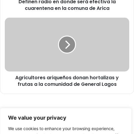
Definen radio en donde será efectiva la
d
cuarentena en la comuna de Arica
i
o
e
A
n
g
d
r
o
i
n
c
d
u
e
l
s
t
e
o
r
Agricultores ariqueños donan hortalizas y
r
á
frutas a la comunidad de General Lagos
e
e
s
f
a
e
r
c
i
© Copyright 2026, Todos los derechos reservados -
t
q
We value your privacy
i
u
FronteraNorte.cl
v
e
We use cookies to enhance your browsing experience,
Nosotros
a
ñ