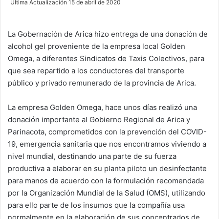
Última Actualización 15 de abril de 2020
n
d
La Gobernación de Arica hizo entrega de una donación de
a
alcohol gel proveniente de la empresa local Golden
n
e
Omega, a diferentes Sindicatos de Taxis Colectivos, para
m
que sea repartido a los conductores del transporte
a
público y privado remunerado de la provincia de Arica.
i
l
La empresa Golden Omega, hace unos días realizó una
donación importante al Gobierno Regional de Arica y
Parinacota, comprometidos con la prevención del COVID-
19, emergencia sanitaria que nos encontramos viviendo a
nivel mundial, destinando una parte de su fuerza
productiva a elaborar en su planta piloto un desinfectante
para manos de acuerdo con la formulación recomendada
por la Organización Mundial de la Salud (OMS), utilizando
para ello parte de los insumos que la compañía usa
normalmente en la elaboración de sus concentrados de