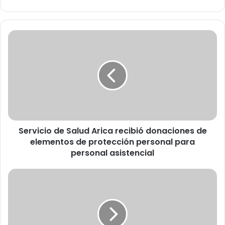
S
e
r
v
i
c
i
o
d
Servicio de Salud Arica recibió donaciones de
e
elementos de protección personal para
S
a
personal asistencial
l
u
H
d
o
A
y
r
c
i
o