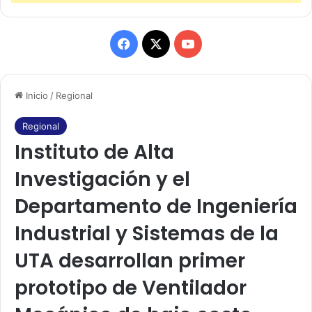
F
X
Y
a
o
Inicio
/
Regional
c
u
e
T
Regional
Instituto de Alta
b
u
Investigación y el
o
b
Departamento de Ingeniería
o
e
Industrial y Sistemas de la
k
UTA desarrollan primer
prototipo de Ventilador