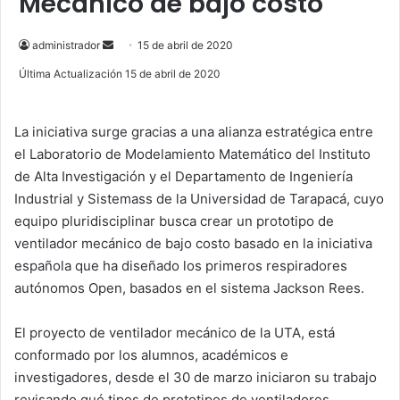
Mecánico de bajo costo
administrador
S
15 de abril de 2020
e
Última Actualización 15 de abril de 2020
n
d
La iniciativa surge gracias a una alianza estratégica entre
a
el Laboratorio de Modelamiento Matemático del Instituto
n
e
de Alta Investigación y el Departamento de Ingeniería
m
Industrial y Sistemass de la Universidad de Tarapacá, cuyo
a
equipo pluridisciplinar busca crear un prototipo de
i
ventilador mecánico de bajo costo basado en la iniciativa
l
española que ha diseñado los primeros respiradores
autónomos Open, basados en el sistema Jackson Rees.
El proyecto de ventilador mecánico de la UTA, está
conformado por los alumnos, académicos e
investigadores, desde el 30 de marzo iniciaron su trabajo
revisando qué tipos de prototipos de ventiladores