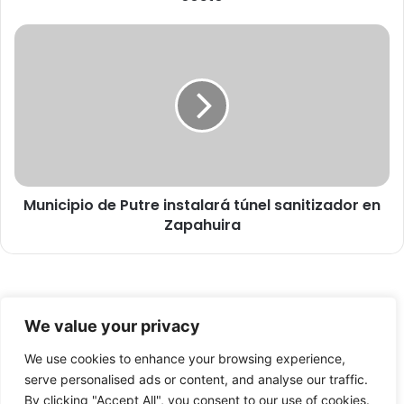
a
I
M
n
u
v
n
e
i
s
c
t
i
i
p
g
i
a
o
c
Municipio de Putre instalará túnel sanitizador en
d
i
Zapahuira
e
ó
P
n
u
y
t
e
r
l
© Copyright 2026, Todos los derechos reservados -
e
We value your privacy
D
i
FronteraNorte.cl
e
n
We use cookies to enhance your browsing experience,
Nosotros
p
s
serve personalised ads or content, and analyse our traffic.
a
t
By clicking "Accept All", you consent to our use of cookies.