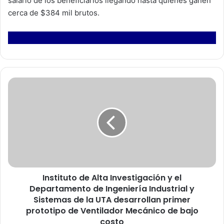
salario de los beneficiarios llegando hasta quienes ganen
cerca de $384 mil brutos.
I
n
s
t
i
t
u
t
o
Instituto de Alta Investigación y el
d
Departamento de Ingeniería Industrial y
e
A
Sistemas de la UTA desarrollan primer
l
prototipo de Ventilador Mecánico de bajo
t
costo