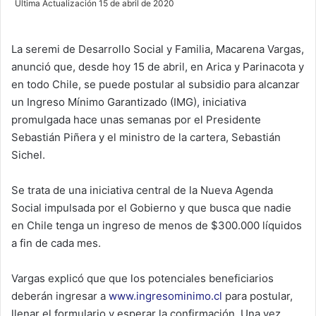
Última Actualización 15 de abril de 2020
n
d
La seremi de Desarrollo Social y Familia, Macarena Vargas,
a
anunció que, desde hoy 15 de abril, en Arica y Parinacota y
n
e
en todo Chile, se puede postular al subsidio para alcanzar
m
un Ingreso Mínimo Garantizado (IMG), iniciativa
a
promulgada hace unas semanas por el Presidente
i
Sebastián Piñera y el ministro de la cartera, Sebastián
l
Sichel.
Se trata de una iniciativa central de la Nueva Agenda
Social impulsada por el Gobierno y que busca que nadie
en Chile tenga un ingreso de menos de $300.000 líquidos
a fin de cada mes.
Vargas explicó que que los potenciales beneficiarios
deberán ingresar a
www.ingresominimo.cl
para postular,
llenar el formulario y esperar la confirmación. Una vez