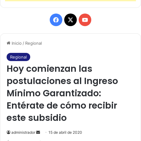
F
X
Y
a
o
Inicio
/
Regional
c
u
e
T
Regional
Hoy comienzan las
b
u
postulaciones al Ingreso
o
b
Mínimo Garantizado:
o
e
Entérate de cómo recibir
k
este subsidio
administrador
S
15 de abril de 2020
e