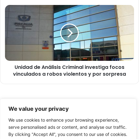
s
a
U
r
n
i
i
q
d
u
a
e
d
ñ
d
o
e
s
A
d
Unidad de Análisis Criminal investiga focos
n
o
vinculados a robos violentos y por sorpresa
á
n
l
a
i
n
s
h
i
© Copyright 2026, Todos los derechos reservados -
o
s
We value your privacy
r
C
FronteraNorte.cl
t
r
We use cookies to enhance your browsing experience,
Nosotros
a
i
serve personalised ads or content, and analyse our traffic.
l
m
By clicking "Accept All", you consent to our use of cookies.
Facebook
X
YouTube
i
i