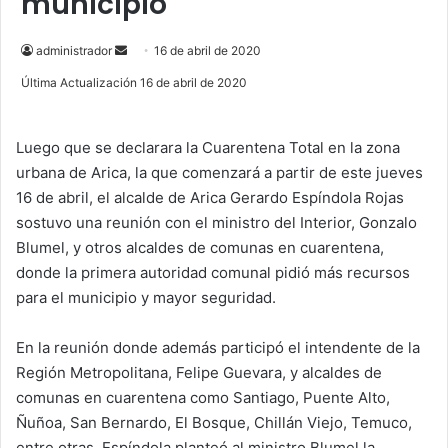
municipio
administrador
S
16 de abril de 2020
e
Última Actualización 16 de abril de 2020
n
d
Luego que se declarara la Cuarentena Total en la zona
a
urbana de Arica, la que comenzará a partir de este jueves
n
e
16 de abril, el alcalde de Arica Gerardo Espíndola Rojas
m
sostuvo una reunión con el ministro del Interior, Gonzalo
a
Blumel, y otros alcaldes de comunas en cuarentena,
i
donde la primera autoridad comunal pidió más recursos
l
para el municipio y mayor seguridad.
En la reunión donde además participó el intendente de la
Región Metropolitana, Felipe Guevara, y alcaldes de
comunas en cuarentena como Santiago, Puente Alto,
Ñuñoa, San Bernardo, El Bosque, Chillán Viejo, Temuco,
entre otras, Espíndola planteó al ministro Blumel la