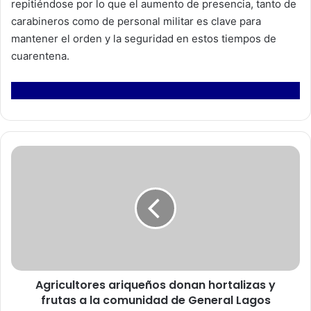
repitiéndose por lo que el aumento de presencia, tanto de
carabineros como de personal militar es clave para
mantener el orden y la seguridad en estos tiempos de
cuarentena.
A
g
r
i
c
u
l
t
o
Agricultores ariqueños donan hortalizas y
r
frutas a la comunidad de General Lagos
e