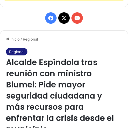
F
X
Y
a
o
Inicio
/
Regional
c
u
e
T
Regional
Alcalde Espíndola tras
b
u
reunión con ministro
o
b
Blumel: Pide mayor
o
e
seguridad ciudadana y
k
más recursos para
enfrentar la crisis desde el