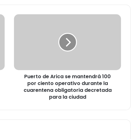
P
u
e
r
t
o
d
e
A
Puerto de Arica se mantendrá 100
r
por ciento operativo durante la
i
c
cuarentena obligatoria decretada
a
para la ciudad
s
e
m
a
n
t