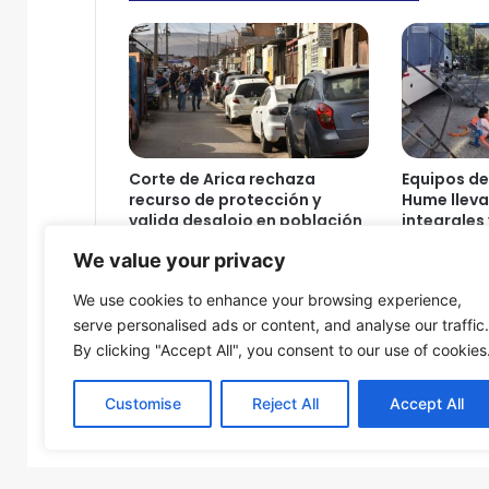
a
l
e
s
s
e
c
a
Corte de Arica rechaza
Equipos del
p
recurso de protección y
Hume lleva
a
valida desalojo en población
integrales 
c
Cerro Chuño
comunidad
We value your privacy
i
Arica
5 de agosto de 2026
t
5 de agosto
We use cookies to enhance your browsing experience,
a
serve personalised ads or content, and analyse our traffic.
r
By clicking "Accept All", you consent to our use of cookies
o
n
e
Customise
Reject All
Accept All
n
© Copyright 2026, Todos los derechos reservados - Fron
m
a