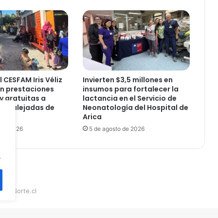
e
n
d
r
á
1
0
0
 CESFAM Iris Véliz
Invierten $3,5 millones en
p
n prestaciones
insumos para fortalecer la
o
y gratuitas a
lactancia en el Servicio de
r
es alejadas de
Neonatología del Hospital de
c
Arica
i
 de 2026
5 de agosto de 2026
e
n
.
t
o
o
p
teraNorte.cl
e
r