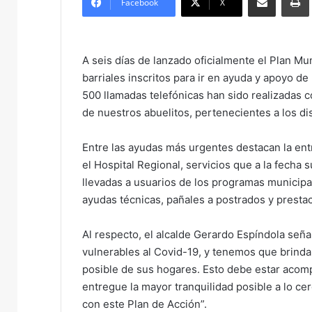
Facebook
X
d
a
n
A seis días de lanzado oficialmente el Plan Mu
e
barriales inscritos para ir en ayuda y apoyo d
m
500 llamadas telefónicas han sido realizadas c
a
de nuestros abuelitos, pertenecientes a los di
i
l
Entre las ayudas más urgentes destacan la en
el Hospital Regional, servicios que a la fech
llevadas a usuarios de los programas municip
ayudas técnicas, pañales a postrados y prest
Al respecto, el alcalde Gerardo Espíndola señ
vulnerables al Covid-19, y tenemos que brindar
posible de sus hogares. Esto debe estar acom
entregue la mayor tranquilidad posible a lo 
con este Plan de Acción”.