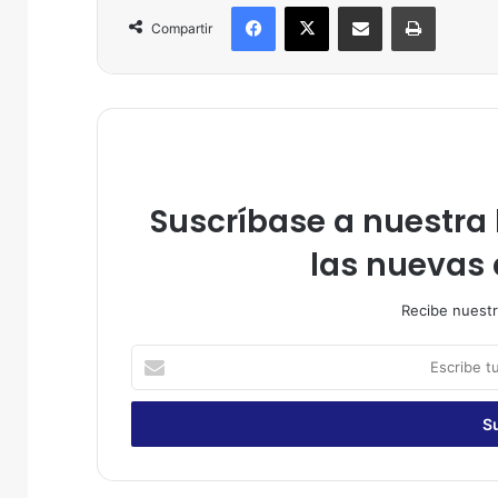
Facebook
X
Compartir por correo electrónico
Imprimir
Compartir
Suscríbase a nuestra l
las nuevas 
Recibe nuestr
E
s
c
r
i
b
e