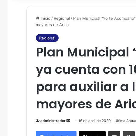
Inicio
/
Regional
/
Plan Municipal “Yo te Acompaño” y
mayores de Arica
Regional
Plan Municipal
ya cuenta con 1
para auxiliar a 
mayores de Ari
administrador
S
16 de abril de 2020
Última Actua
e
Compartir por correo electrónico
Imprim
n