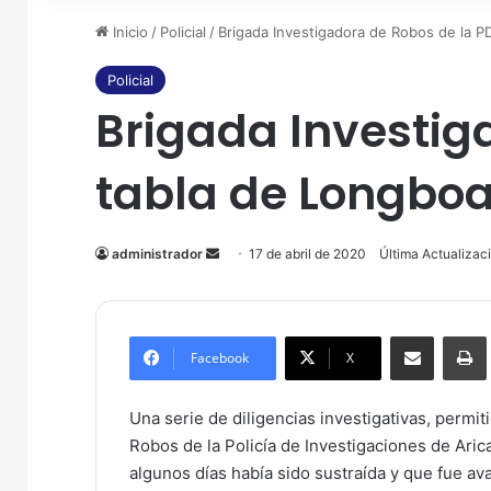
Inicio
/
Policial
/
Brigada Investigadora de Robos de la P
Policial
Brigada Investig
tabla de Longboa
administrador
Send
17 de abril de 2020
Última Actualizaci
an
email
Compartir por correo electrónico
Imprim
Facebook
X
Una serie de diligencias investigativas, permi
Robos de la Policía de Investigaciones de Ari
algunos días había sido sustraída y que fue av