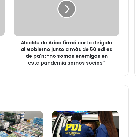
a
l
d
e
d
e
Alcalde de Arica firmó carta dirigida
A
al Gobierno junto a más de 50 ediles
r
i
de país: “no somos enemigos en
c
esta pandemia somos socios”
a
f
i
r
m
ó
c
a
r
t
a