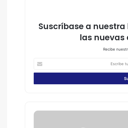
Suscríbase a nuestra l
las nuevas 
Recibe nuestr
E
s
c
r
i
b
e
t
u
C
c
o
o
n
r