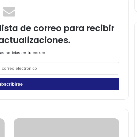
ista de correo para recibir
actualizaciones.
as noticias en tu correo
A
l
c