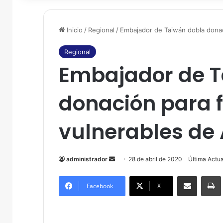
Inicio
/
Regional
/
Embajador de Taiwán dobla donaci
Regional
Embajador de T
donación para 
vulnerables de 
administrador
S
28 de abril de 2020
Última Actua
e
Compartir por correo electrónico
Imprim
n
Facebook
X
d
a
n