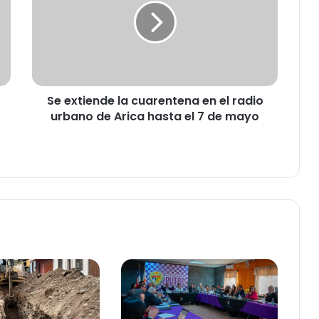
x
t
i
e
n
d
Se extiende la cuarentena en el radio
e
urbano de Arica hasta el 7 de mayo
l
a
c
u
a
r
e
n
t
e
n
a
e
n