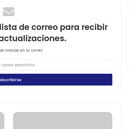
ista de correo para recibir
actualizaciones.
as noticias en tu correo
S
e
e