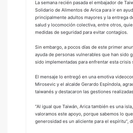
La semana recién pasada el embajador de Taiw
e
Solidario de Alimentos de Arica para ir en ayud
m
principalmente adultos mayores y la entrega de
a
salud y locomoción colectiva, entre otros, qui
i
medidas de seguridad para evitar contagios.
l
Sin embargo, a pocos días de este primer anunc
ayuda de personas vulnerables que han sido g
sido implementadas para enfrentar esta crisis s
El mensaje lo entregó en una emotiva videocon
Mirosevic y el alcalde Gerardo Espíndola, agra
taiwanés y destacaron las gestiones realizada
“Al igual que Taiwán, Arica también es una isl
valoramos este apoyo, porque sabemos lo que s
generosidad es un aliciente para el espíritu”, d