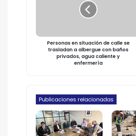
s
r
o
e
n
o
a
e
s
l
e
e
Personas en situación de calle se
n
c
trasladan a albergue con baños
s
t
i
privados, agua caliente y
r
t
enfermería
ó
u
n
a
i
c
c
i
o
ó
Publicaciones relacionadas
n
d
e
c
a
l