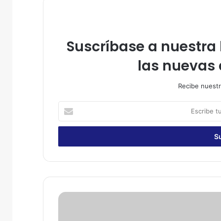
Suscríbase a nuestra l
las nuevas 
Recibe nuestr
E
s
c
r
i
b
e
t
u
P
c
e
o
r
r