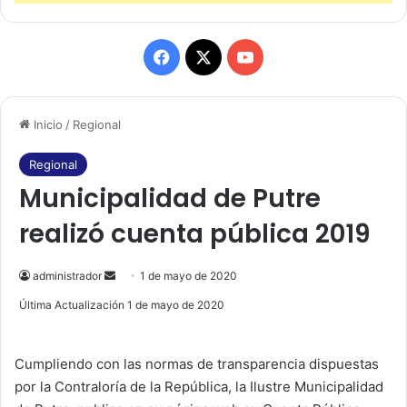
F
X
Y
a
o
Inicio
/
Regional
c
u
e
T
Regional
Municipalidad de Putre
b
u
realizó cuenta pública 2019
o
b
o
e
administrador
S
1 de mayo de 2020
e
Última Actualización 1 de mayo de 2020
k
n
d
Cumpliendo con las normas de transparencia dispuestas
a
por la Contraloría de la República, la Ilustre Municipalidad
n
e