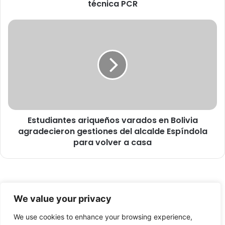
d
técnica PCR
e
l
E
a
s
S
t
e
u
r
d
e
i
m
a
i
n
d
t
e
Estudiantes ariqueños varados en Bolivia
e
S
agradecieron gestiones del alcalde Espíndola
s
a
a
para volver a casa
l
r
u
i
d
q
c
u
o
© Copyright 2026, Todos los derechos reservados -
e
We value your privacy
m
ñ
FronteraNorte.cl
e
o
We use cookies to enhance your browsing experience,
Nosotros
n