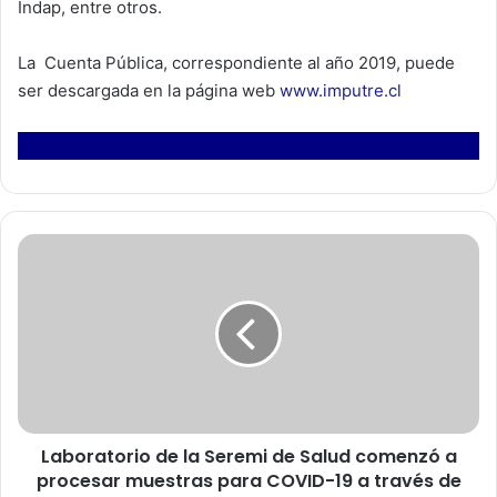
Indap, entre otros.
La Cuenta Pública, correspondiente al año 2019, puede
ser descargada en la página web
www.imputre.cl
L
a
b
o
r
a
t
o
r
Laboratorio de la Seremi de Salud comenzó a
i
procesar muestras para COVID-19 a través de
o