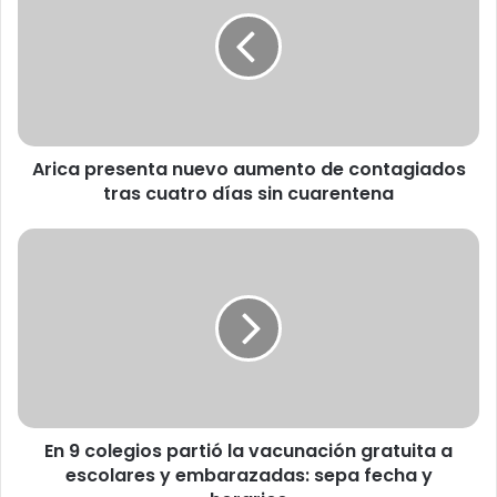
i
c
a
p
r
e
s
Arica presenta nuevo aumento de contagiados
e
tras cuatro días sin cuarentena
n
t
a
E
n
n
u
9
e
c
v
o
o
l
a
e
u
g
m
i
e
En 9 colegios partió la vacunación gratuita a
o
n
escolares y embarazadas: sepa fecha y
s
t
p