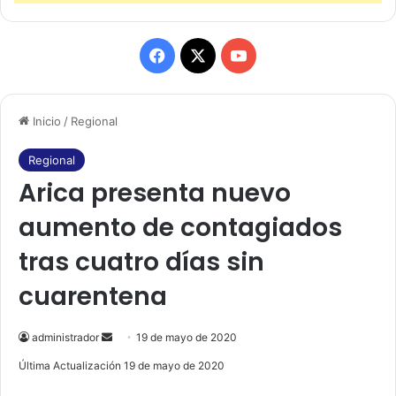
F
X
Y
a
o
Inicio
/
Regional
c
u
e
T
Regional
Arica presenta nuevo
b
u
aumento de contagiados
o
b
tras cuatro días sin
o
e
cuarentena
k
administrador
S
19 de mayo de 2020
e
Última Actualización 19 de mayo de 2020
n