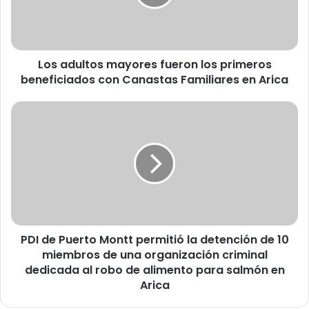
u
l
t
o
Los adultos mayores fueron los primeros
s
beneficiados con Canastas Familiares en Arica
m
a
y
P
o
D
r
I
e
d
s
e
f
P
u
u
e
e
r
r
o
PDI de Puerto Montt permitió la detención de 10
t
n
miembros de una organización criminal
o
l
M
dedicada al robo de alimento para salmón en
o
o
Arica
s
n