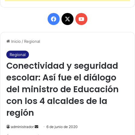
F
X
Y
a
o
Inicio
/
Regional
c
u
e
T
Regional
Conectividad y seguridad
b
u
escolar: Así fue el diálogo
o
b
del ministro de Educación
o
e
con los 4 alcaldes de la
k
región
administrador
S
6 de junio de 2020
e