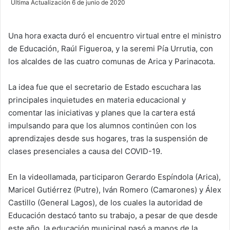
Última Actualización 6 de junio de 2020
n
d
Una hora exacta duró el encuentro virtual entre el ministro
a
de Educación, Raúl Figueroa, y la seremi Pía Urrutia, con
n
e
los alcaldes de las cuatro comunas de Arica y Parinacota.
m
a
La idea fue que el secretario de Estado escuchara las
i
principales inquietudes en materia educacional y
l
comentar las iniciativas y planes que la cartera está
impulsando para que los alumnos continúen con los
aprendizajes desde sus hogares, tras la suspensión de
clases presenciales a causa del COVID-19.
En la videollamada, participaron Gerardo Espíndola (Arica),
Maricel Gutiérrez (Putre), Iván Romero (Camarones) y Álex
Castillo (General Lagos), de los cuales la autoridad de
Educación destacó tanto su trabajo, a pesar de que desde
este año, la educación municipal pasó a manos de la