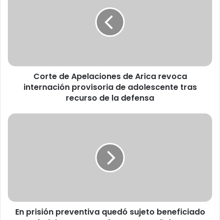
r
t
e
d
e
A
p
Corte de Apelaciones de Arica revoca
e
internación provisoria de adolescente tras
l
a
recurso de la defensa
c
i
E
o
n
n
p
e
r
s
i
d
s
e
i
A
ó
r
n
i
En prisión preventiva quedó sujeto beneficiado
p