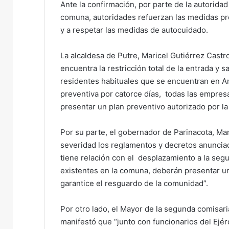
Ante la confirmación, por parte de la autoridad
e
comuna, autoridades refuerzan las medidas pr
m
y a respetar las medidas de autocuidado.
a
i
La alcaldesa de Putre, Maricel Gutiérrez Cast
l
encuentra la restricción total de la entrada y s
residentes habituales que se encuentran en Ar
preventiva por catorce días, todas las empres
presentar un plan preventivo autorizado por la 
Por su parte, el gobernador de Parinacota, Ma
severidad los reglamentos y decretos anunciad
tiene relación con el desplazamiento a la seg
existentes en la comuna, deberán presentar un
garantice el resguardo de la comunidad”.
Por otro lado, el Mayor de la segunda comisar
manifestó que “junto con funcionarios del Ejérc