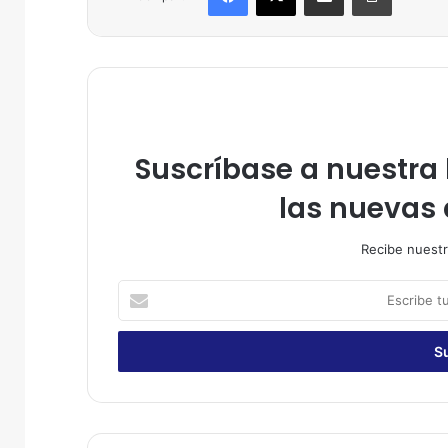
Suscríbase a nuestra l
las nuevas 
Recibe nuestr
E
s
c
r
i
b
e
t