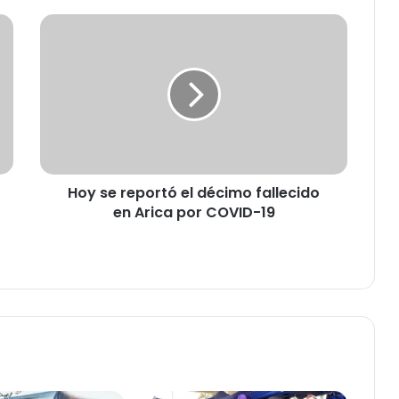
H
o
y
s
e
r
e
p
o
Hoy se reportó el décimo fallecido
r
en Arica por COVID-19
t
ó
e
l
d
é
c
i
m
o
f