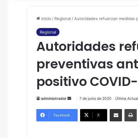
Inicio
/
Regional
/
Autoridades refuerzan medidas p
Regional
Autoridades re
preventivas an
positivo COVID
administrador
S
7 de junio de 2020
Última Actua
e
Compartir por correo electrónico
Imprim
n
Facebook
X
d
a
n