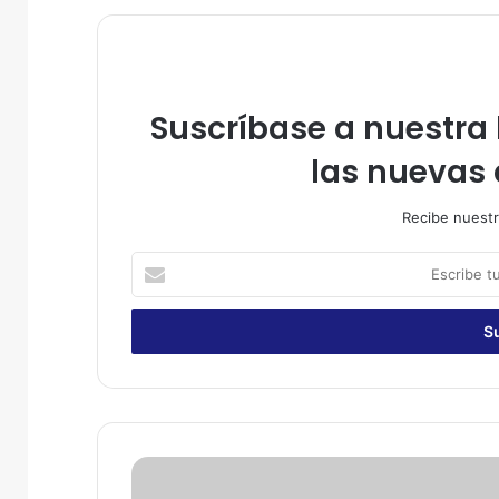
Suscríbase a nuestra l
las nuevas 
Recibe nuestr
E
s
c
r
i
b
e
t
u
D
c
i
o