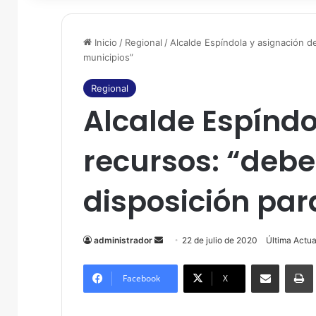
Inicio
/
Regional
/
Alcalde Espíndola y asignación de
municipios”
Regional
Alcalde Espíndo
recursos: “deben
disposición par
administrador
S
22 de julio de 2020
Última Actua
e
Compartir por correo electrónico
Imprim
n
Facebook
X
d
a