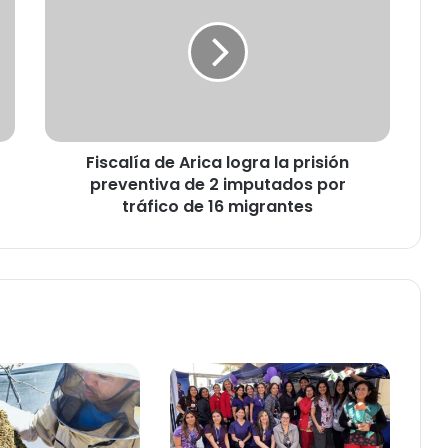
s
c
a
l
í
a
d
Fiscalía de Arica logra la prisión
e
preventiva de 2 imputados por
A
r
tráfico de 16 migrantes
i
c
a
l
o
g
r
a
l
a
p