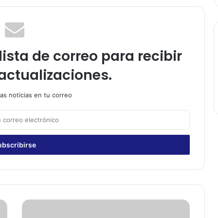
ista de correo para recibir
actualizaciones.
as noticias en tu correo
F
i