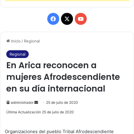
F
X
Y
a
o
Inicio
/
Regional
c
u
e
T
Regional
En Arica reconocen a
b
u
mujeres Afrodescendiente
o
b
en su día internacional
o
e
k
administrador
S
25 de julio de 2020
e
Última Actualización 25 de julio de 2020
n
d
Organizaciones del pueblo Tribal Afrodescendiente
a