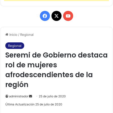
F
X
Y
a
o
Inicio
/
Regional
c
u
e
T
Regional
Seremi de Gobierno destaca
b
u
rol de mujeres
o
b
afrodescendientes de la
o
e
región
k
administrador
S
25 de julio de 2020
e
Última Actualización 25 de julio de 2020
n