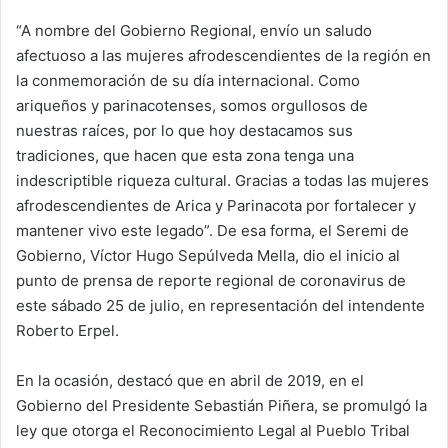
d
“A nombre del Gobierno Regional, envío un saludo
a
afectuoso a las mujeres afrodescendientes de la región en
n
e
la conmemoración de su día internacional. Como
m
ariqueños y parinacotenses, somos orgullosos de
a
nuestras raíces, por lo que hoy destacamos sus
i
tradiciones, que hacen que esta zona tenga una
l
indescriptible riqueza cultural. Gracias a todas las mujeres
afrodescendientes de Arica y Parinacota por fortalecer y
mantener vivo este legado”. De esa forma, el Seremi de
Gobierno, Víctor Hugo Sepúlveda Mella, dio el inicio al
punto de prensa de reporte regional de coronavirus de
este sábado 25 de julio, en representación del intendente
Roberto Erpel.
En la ocasión, destacó que en abril de 2019, en el
Gobierno del Presidente Sebastián Piñera, se promulgó la
ley que otorga el Reconocimiento Legal al Pueblo Tribal