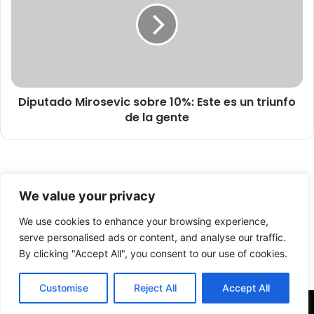
v
u
e
t
n
a
t
d
a
o
i
M
l
Diputado Mirosevic sobre 10%: Este es un triunfo
i
e
de la gente
r
g
o
a
s
l
e
d
v
© Copyright 2026, Todos los derechos reservados -
e
i
We value your privacy
a
c
FronteraNorte.cl
l
s
We use cookies to enhance your browsing experience,
Nosotros
c
o
serve personalised ads or content, and analyse our traffic.
o
b
By clicking "Accept All", you consent to our use of cookies.
Facebook
X
YouTube
h
r
o
e
Customise
Reject All
Accept All
l
1
y
0