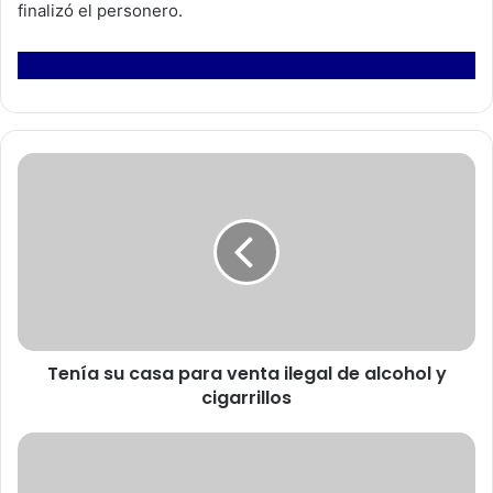
finalizó el personero.
T
e
n
í
a
s
u
c
a
Tenía su casa para venta ilegal de alcohol y
s
cigarrillos
a
p
a
D
r
i
a
p