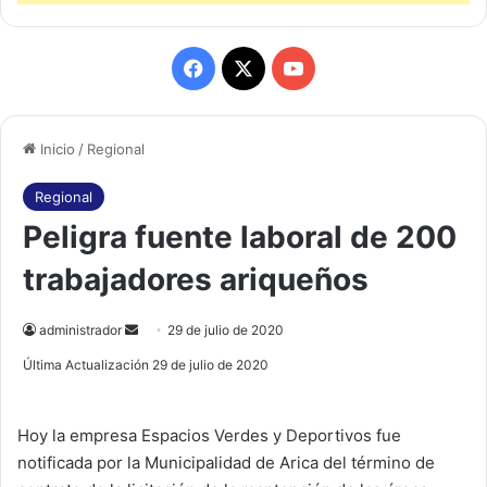
F
X
Y
a
o
Inicio
/
Regional
c
u
e
T
Regional
Peligra fuente laboral de 200
b
u
trabajadores ariqueños
o
b
o
e
administrador
S
29 de julio de 2020
e
Última Actualización 29 de julio de 2020
k
n
d
Hoy la empresa Espacios Verdes y Deportivos fue
a
notificada por la Municipalidad de Arica del término de
n
e