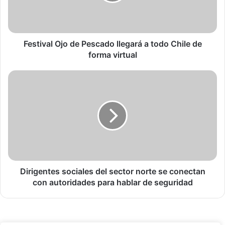
v
a
l
O
j
Festival Ojo de Pescado llegará a todo Chile de
o
forma virtual
d
e
D
P
i
e
r
s
i
c
g
a
e
d
n
o
t
l
e
l
s
Dirigentes sociales del sector norte se conectan
e
s
con autoridades para hablar de seguridad
g
o
a
c
r
i
á
a